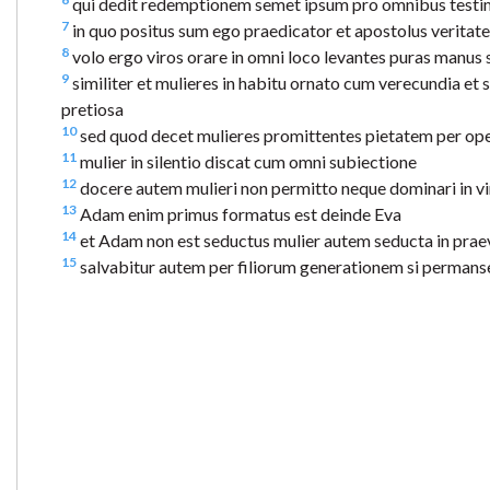
qui dedit redemptionem semet ipsum pro omnibus testi
7
in quo positus sum ego praedicator et apostolus veritate
8
volo ergo viros orare in omni loco levantes puras manus s
9
similiter et mulieres in habitu ornato cum verecundia et s
pretiosa
10
sed quod decet mulieres promittentes pietatem per op
11
mulier in silentio discat cum omni subiectione
12
docere autem mulieri non permitto neque dominari in vir
13
Adam enim primus formatus est deinde Eva
14
et Adam non est seductus mulier autem seducta in praev
15
salvabitur autem per filiorum generationem si permanseri