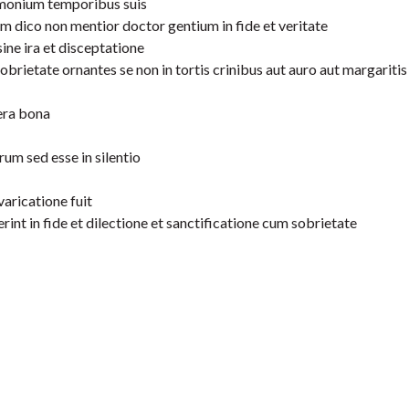
monium temporibus suis
m dico non mentior doctor gentium in fide et veritate
ine ira et disceptatione
obrietate ornantes se non in tortis crinibus aut auro aut margaritis
era bona
um sed esse in silentio
aricatione fuit
nt in fide et dilectione et sanctificatione cum sobrietate