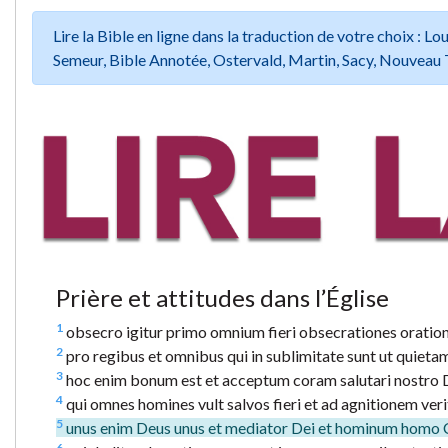
Lire la Bible en ligne dans la traduction de votre choix :
Semeur, Bible Annotée, Ostervald, Martin, Sacy, Nouveau 
Prière et attitudes dans l’Église
1
obsecro igitur primo omnium fieri obsecrationes oratio
2
pro regibus et omnibus qui in sublimitate sunt ut quietam
3
hoc enim bonum est et acceptum coram salutari nostro
4
qui omnes homines vult salvos fieri et ad agnitionem veri
5
unus enim Deus unus et mediator Dei et hominum homo C
6