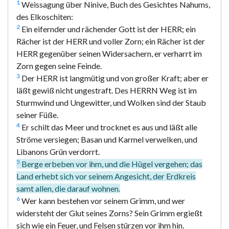
1
Weissagung über Ninive, Buch des Gesichtes Nahums,
des Elkoschiten:
2
Ein eifernder und rächender Gott ist der HERR; ein
Rächer ist der HERR und voller Zorn; ein Rächer ist der
HERR gegenüber seinen Widersachern, er verharrt im
Zorn gegen seine Feinde.
3
Der HERR ist langmütig und von großer Kraft; aber er
läßt gewiß nicht ungestraft. Des HERRN Weg ist im
Sturmwind und Ungewitter, und Wolken sind der Staub
seiner Füße.
4
Er schilt das Meer und trocknet es aus und läßt alle
Ströme versiegen; Basan und Karmel verwelken, und
Libanons Grün verdorrt.
5
Berge erbeben vor ihm, und die Hügel vergehen; das
Land erhebt sich vor seinem Angesicht, der Erdkreis
samt allen, die darauf wohnen.
6
Wer kann bestehen vor seinem Grimm, und wer
widersteht der Glut seines Zorns? Sein Grimm ergießt
sich wie ein Feuer, und Felsen stürzen vor ihm hin.