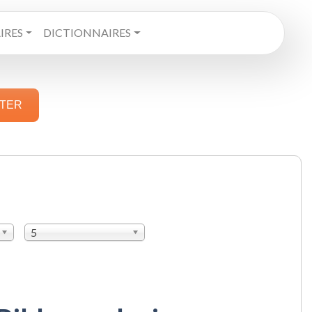
RES
DICTIONNAIRES
STER
5