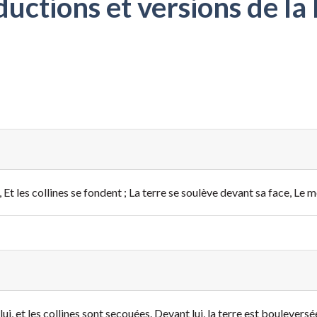
ctions et versions de la 
Et les collines se fondent ; La terre se soulève devant sa face, Le 
lui,
et les collines sont secouées.
Devant lui, la terre est bouleversé