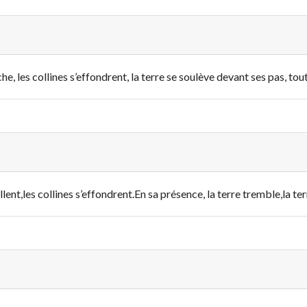
che,
les collines s’effondrent,
la terre se soulève devant ses pas,
tout
llent,
les collines s’effondrent.
En sa présence, la terre tremble,
la te