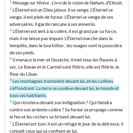
1
Message sur Ninive . Livre de la vision de Nahum, d’Elkosh
.
2
L’Éternel est un Dieu jaloux, il se venge. L’Éternel se
venge, il est plein de fureur. L’Éternel se venge de ses
adversaires, il garde rancune à ses ennemis.
3
L’Éternel est lent à la colère, il est grand par sa force,
mais il ne laisse pas impuni. L’Éternel marche dans la
tempête, dans le tourbillon ; les nuages sont la poussière
de ses pieds.
4
Il menace la mer et l’assèche, il met tous les fleuves à
sec. Le Basan et le Carmel sont flétris, elle est flétrie, la
fleur du Liban.
5
Les montagnes tremblent devant lui, et les collines
s’effondrent. La terre se soulève devant lui, le monde et
tous ses habitants.
6
Qui résistera devant son indignation ? Qui tiendra
contre son ardente colère ? Sa fureur se propage comme
le feu et les rochers se brisent devant lui.
7
L’Éternel est bon, il est un refuge le jour de la détresse, il
connaît ceux qui se confient en lui,