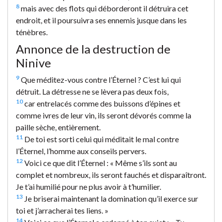
8
mais avec des flots qui déborderont il détruira cet
endroit, et il poursuivra ses ennemis jusque dans les
ténèbres.
Annonce de la destruction de
Ninive
9
Que méditez-vous contre l’Éternel ? C’est lui qui
détruit. La détresse ne se lèvera pas deux fois,
10
car entrelacés comme des buissons d’épines et
comme ivres de leur vin, ils seront dévorés comme la
paille sèche, entièrement.
11
De toi est sorti celui qui méditait le mal contre
l’Éternel, l’homme aux conseils pervers.
12
Voici ce que dit l’Éternel : « Même s’ils sont au
complet et nombreux, ils seront fauchés et disparaîtront.
Je t’ai humilié pour ne plus avoir à t’humilier.
13
Je briserai maintenant la domination qu’il exerce sur
toi et j’arracherai tes liens. »
14