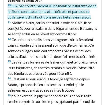
Seigneur te punisse ! »
10
Eux, par contre, parlent d’une manière insultante de ce
qu’ils ne connaissent pas et se détruisent par tout ce
qu’ils savent d’instinct, comme des bêtes sans raison.
11
Malheur à eux, car ils ont suivi la voie de Caïn, ils se
sont jetés pour un salaire dans l’égarement de Balaam, ils
se sont perdus en se révoltant comme Koré.
12
Ce sont des écueils dans vos agapes, où ils festoient
sans scrupule et ne prennent soin que d’eux-mêmes. Ce
sont des nuages sans eau emportés par les vents, des
arbres d’automne sans fruits, deux fois morts, déracinés,
13
des vagues furieuses de la mer qui rejettent l’écume de
leurs impuretés, des astres errants auxquels l’obscurité
des ténèbres est réservée pour l’éternité.
14
C’est aussi pour eux qu’Hénoc, le septième depuis
Adam, a prophétisé en ces termes : « Voici que le
Seigneur est venu avec ses saintes troupes
15
pour exercer un jugement contre tous et pour faire
rendre compte à tous les impies [qui sont parmi eux] de