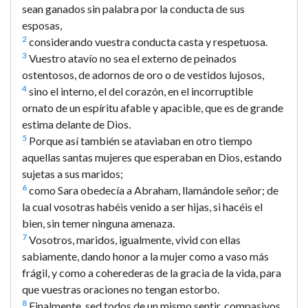
sean ganados sin palabra por la conducta de sus
esposas,
2
considerando vuestra conducta casta y respetuosa.
3
Vuestro atavío no sea el externo de peinados
ostentosos, de adornos de oro o de vestidos lujosos,
4
sino el interno, el del corazón, en el incorruptible
ornato de un espíritu afable y apacible, que es de grande
estima delante de Dios.
5
Porque así también se ataviaban en otro tiempo
aquellas santas mujeres que esperaban en Dios, estando
sujetas a sus maridos;
6
como Sara obedecía a Abraham, llamándole señor; de
la cual vosotras habéis venido a ser hijas, si hacéis el
bien, sin temer ninguna amenaza.
7
Vosotros, maridos, igualmente, vivid con ellas
sabiamente, dando honor a la mujer como a vaso más
frágil, y como a coherederas de la gracia de la vida, para
que vuestras oraciones no tengan estorbo.
8
Finalmente, sed todos de un mismo sentir, compasivos,