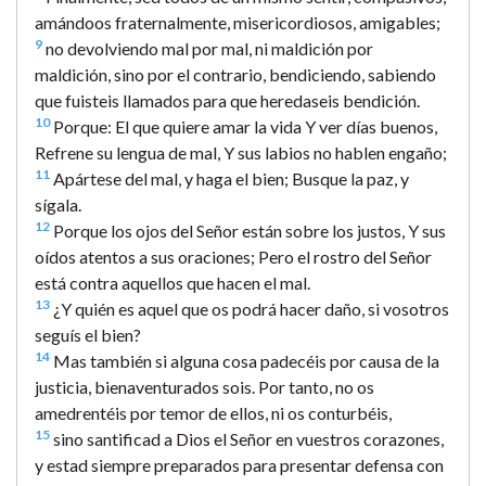
amándoos fraternalmente, misericordiosos, amigables;
9
no devolviendo mal por mal, ni maldición por
maldición, sino por el contrario, bendiciendo, sabiendo
que fuisteis llamados para que heredaseis bendición.
10
Porque: El que quiere amar la vida Y ver días buenos,
Refrene su lengua de mal, Y sus labios no hablen engaño;
11
Apártese del mal, y haga el bien; Busque la paz, y
sígala.
12
Porque los ojos del Señor están sobre los justos, Y sus
oídos atentos a sus oraciones; Pero el rostro del Señor
está contra aquellos que hacen el mal.
13
¿Y quién es aquel que os podrá hacer daño, si vosotros
seguís el bien?
14
Mas también si alguna cosa padecéis por causa de la
justicia, bienaventurados sois. Por tanto, no os
amedrentéis por temor de ellos, ni os conturbéis,
15
sino santificad a Dios el Señor en vuestros corazones,
y estad siempre preparados para presentar defensa con