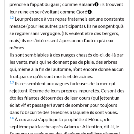
prendre à l’appât du gain ; comme Balaam
, ils trouvent
leur ruine en se révoltant comme Qoré
.
12
Leur présence à vos repas fraternels est une constante
menace (pour les autres participants). Ils ne songent qu’à
se régaler sans vergogne. (Ils veulent être des bergers,
mais) ils ne s’intéressent à personne d’autre qu’à eux-
mêmes.
Ils sont semblables à des nuages chassés de-ci, de-là par
les vents, mais qui ne donnent pas de pluie, des arbres
qui, même à la fin de l’automne, n’ont encore donné aucun
fruit, parce qu’ils sont morts et déracinés.
13
Ils ressemblent aux vagues furieuses de la mer qui
rejettent l’écume de leurs propres impuretés. Ce sont des
étoiles filantes détournées de leur cours (qui jettent un
éclat vif et passager) avant de sombrer pour toujours
dans l’obscurité des ténèbres à laquelle ils sont voués.
14
À eux aussi s’applique la prophétie d’Hénoc, « le
septième patriarche après Adam » : Attention, dit-il, le
Seigneur va venir avec des dizaines de milliers d’anges !