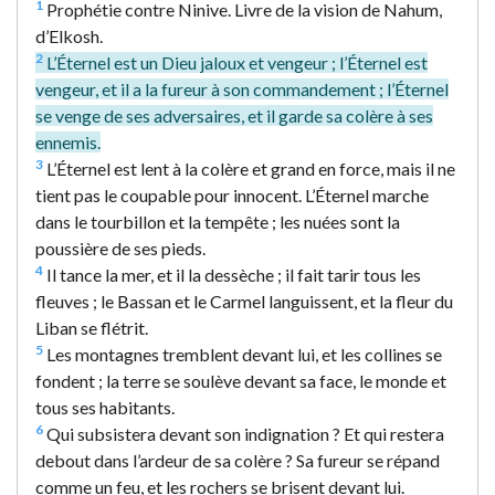
1
Prophétie contre Ninive. Livre de la vision de Nahum,
d’Elkosh.
2
L’Éternel est un Dieu jaloux et vengeur ; l’Éternel est
vengeur, et il a la fureur à son commandement ; l’Éternel
se venge de ses adversaires, et il garde sa colère à ses
ennemis.
3
L’Éternel est lent à la colère et grand en force, mais il ne
tient pas le coupable pour innocent. L’Éternel marche
dans le tourbillon et la tempête ; les nuées sont la
poussière de ses pieds.
4
Il tance la mer, et il la dessèche ; il fait tarir tous les
fleuves ; le Bassan et le Carmel languissent, et la fleur du
Liban se flétrit.
5
Les montagnes tremblent devant lui, et les collines se
fondent ; la terre se soulève devant sa face, le monde et
tous ses habitants.
6
Qui subsistera devant son indignation ? Et qui restera
debout dans l’ardeur de sa colère ? Sa fureur se répand
comme un feu, et les rochers se brisent devant lui.