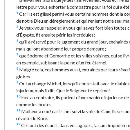
lettre pour vous exhorter à combattre pour la foi qui a été
4
Car il s’est glissé parmi vous certains hommes dont la c
de notre Dieu en dérèglement, et qui renient notre seul maî
5
Je veux vous rappeler, à vous qui savez fort bien toutes ce
d’Égypte, fit ensuite périr les incrédules ;
6
qu’il a réservé pour le jugement du grand jour, enchaînés 
mais qui ont abandonné leur propre demeure ;
7
que Sodome et Gomorrhe et les villes voisines, qui se li
en exemple, subissant la peine d’un feu éternel.
8
Malgré cela, ces hommes aussi, entraînés par leurs rêveries
gloires.
9
Or, l’archange Michel, lorsqu’il contestait avec le diable 
injurieux, mais il dit : Que le Seigneur te réprime !
10
Eux, au contraire, ils parlent d’une manière injurieuse de
comme les brutes.
11
Malheur à eux ! car ils ont suivi la voie de Caïn, ils se s
révolte de Koré.
12
Ce sont des écueils dans vos agapes, faisant impudemm