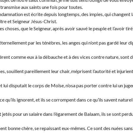
 transmise aux saints une fois pour toutes.
ondamnation est écrite depuis longtemps, des impies, qui changent 
tre et Seigneur Jésus-Christ.
s choses, que le Seigneur, après avoir sauvé le peuple et l’avoir tir
éternellement par les ténèbres, les anges qui n’ont pas gardé leur di
vrèrent comme eux à la débauche et à des vices contre nature, sont 
, souillent pareillement leur chair, méprisent l’autorité et injurient
et lui disputait le corps de Moïse, n’osa pas porter contre lui un ju
 ce qu’ils ignorent, et ils se corrompent dans ce qu’ils savent nature
ont jetés pour un salaire dans l’égarement de Balaam, ils se sont perdu
ent bonne chère, se repaissant eux-mêmes. Ce sont des nuées sans