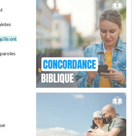
st
aintes
u’ils ont
 paroles
que