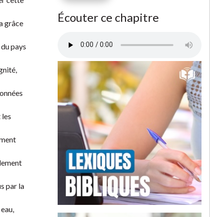
Écouter ce chapitre
la grâce
é du pays
gnité,
données
 les
gement
llement
s par la
 eau,