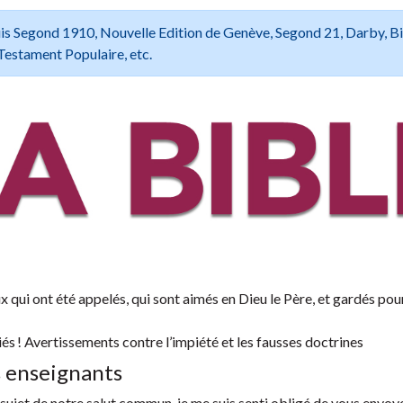
 Louis Segond 1910, Nouvelle Edition de Genève, Segond 21, Darby, B
Testament Populaire, etc.
ux qui ont été appelés, qui sont aimés en Dieu le Père, et gardés pou
iés ! Avertissements contre l’impiété et les fausses doctrines
s enseignants
 sujet de notre salut commun, je me suis senti obligé de vous envoy