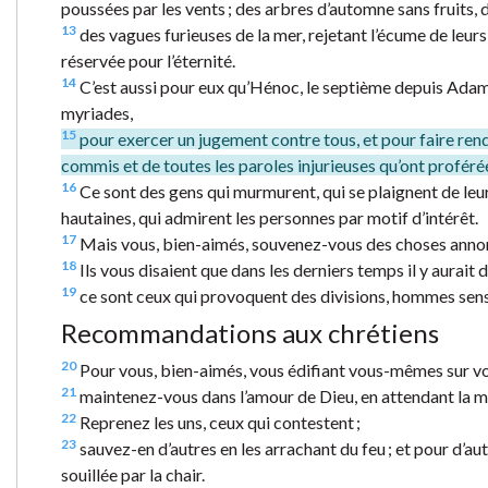
poussées par les vents ; des arbres d’automne sans fruits, 
13
des vagues furieuses de la mer, rejetant l’écume de leurs
réservée pour l’éternité.
14
C’est aussi pour eux qu’Hénoc, le septième depuis Adam, 
myriades,
15
pour exercer un jugement contre tous, et pour faire rend
commis et de toutes les paroles injurieuses qu’ont proféré
16
Ce sont des gens qui murmurent, qui se plaignent de leur
hautaines, qui admirent les personnes par motif d’intérêt.
17
Mais vous, bien-aimés, souvenez-vous des choses annonc
18
Ils vous disaient que dans les derniers temps il y aurait
19
ce sont ceux qui provoquent des divisions, hommes sensue
Recommandations aux chrétiens
20
Pour vous, bien-aimés, vous édifiant vous-mêmes sur votre
21
maintenez-vous dans l’amour de Dieu, en attendant la mis
22
Reprenez les uns, ceux qui contestent ;
23
sauvez-en d’autres en les arrachant du feu ; et pour d’aut
souillée par la chair.