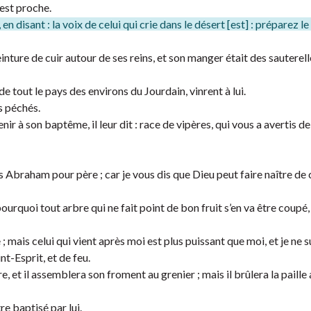
est proche.
, en disant : la voix de celui qui crie dans le désert [est] : préparez l
nture de cuir autour de ses reins, et son manger était des sauterell
de tout le pays des environs du Jourdain, vinrent à lui.
s péchés.
 à son baptême, il leur dit : race de vipères, qui vous a avertis de 
Abraham pour père ; car je vous dis que Dieu peut faire naître de 
ourquoi tout arbre qui ne fait point de bon fruit s’en va être coupé, 
 mais celui qui vient après moi est plus puissant que moi, et je ne s
nt-Esprit, et de feu.
e, et il assemblera son froment au grenier ; mais il brûlera la paille 
re baptisé par lui.