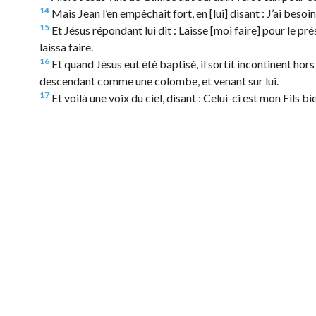
14
Mais Jean l’en empêchait fort, en [lui] disant : J’ai besoin
15
Et Jésus répondant lui dit : Laisse [moi faire] pour le prés
laissa faire.
16
Et quand Jésus eut été baptisé, il sortit incontinent hors de
descendant comme une colombe, et venant sur lui.
17
Et voilà une voix du ciel, disant : Celui-ci est mon Fils bi