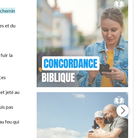
e chemin
es et du
fuir la
ces
et jeté au
uis pas
au feu qui