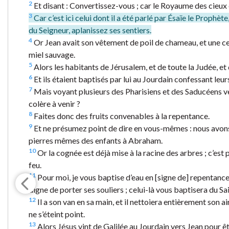
2
Et disant : Convertissez-vous ; car le Royaume des cieux 
3
Car c’est ici celui dont il a été parlé par Ésaïe le Prophète
du Seigneur, aplanissez ses sentiers.
4
Or Jean avait son vêtement de poil de chameau, et une cei
miel sauvage.
5
Alors les habitants de Jérusalem, et de toute la Judée, et 
6
Et ils étaient baptisés par lui au Jourdain confessant leur
7
Mais voyant plusieurs des Pharisiens et des Saducéens venir
colère à venir ?
8
Faites donc des fruits convenables à la repentance.
9
Et ne présumez point de dire en vous-mêmes : nous avons 
pierres mêmes des enfants à Abraham.
10
Or la cognée est déjà mise à la racine des arbres ; c’est p
feu.
11
Pour moi, je vous baptise d’eau en [signe de] repentance ;
digne de porter ses souliers ; celui-là vous baptisera du Sai
12
Il a son van en sa main, et il nettoiera entièrement son air
ne s’éteint point.
13
Alors Jésus vint de Galilée au Jourdain vers Jean pour êt