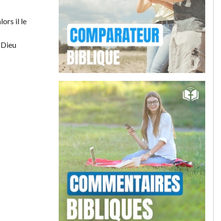
ors il le
e Dieu