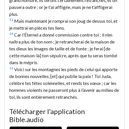
grand nombre, ils seront certainement retranchés, et on
passera outre ; or je t’ai affligée, mais je ne t’affligerai
plus.
13
Mais maintenant je romprai son joug de dessus toi, et
je mettrai en pièces tes liens.
14
Car l’Éternel a donné commission contre toi ; il n’en
naîtra plus de ton nom ; je retrancherai de la maison de
tes dieux les images de taille et de fonte ; je ferai [de
cette maison-là] ton sépulcre, après que tu seras tombé
dans le mépris.
15
Voici sur les montagnes les pieds de celui qui apporte
de bonnes nouvelles, [et] qui publie la paix ! Toi Juda,
célèbre tes fêtes solennelles, et rends tes vœux ; car les
hommes violents ne passeront plus à l’avenir au milieu de
toi, ils sont entièrement retranchés.
Télécharger l'application
Bible.audio