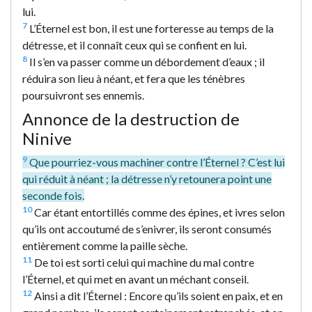
lui.
7
L’Éternel est bon, il est une forteresse au temps de la
détresse, et il connaît ceux qui se confient en lui.
8
Il s’en va passer comme un débordement d’eaux ; il
réduira son lieu à néant, et fera que les ténèbres
poursuivront ses ennemis.
Annonce de la destruction de
Ninive
9
Que pourriez-vous machiner contre l’Éternel ? C’est lui
qui réduit à néant ; la détresse n’y retounera point une
seconde fois.
10
Car étant entortillés comme des épines, et ivres selon
qu’ils ont accoutumé de s’enivrer, ils seront consumés
entièrement comme la paille sèche.
11
De toi est sorti celui qui machine du mal contre
l’Éternel, et qui met en avant un méchant conseil.
12
Ainsi a dit l’Éternel : Encore qu’ils soient en paix, et en