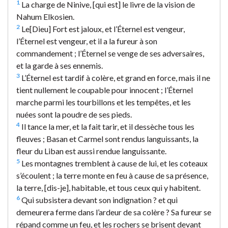
1
La charge de Ninive, [qui est] le livre de la vision de
Nahum Elkosien.
2
Le[Dieu] Fort est jaloux, et l’Éternel est vengeur,
l’Éternel est vengeur, et il a la fureur à son
commandement ; l’Éternel se venge de ses adversaires,
et la garde à ses ennemis.
3
L’Éternel est tardif à colère, et grand en force, mais il ne
tient nullement le coupable pour innocent ; l’Éternel
marche parmi les tourbillons et les tempêtes, et les
nuées sont la poudre de ses pieds.
4
Il tance la mer, et la fait tarir, et il dessèche tous les
fleuves ; Basan et Carmel sont rendus languissants, la
fleur du Liban est aussi rendue languissante.
5
Les montagnes tremblent à cause de lui, et les coteaux
s’écoulent ; la terre monte en feu à cause de sa présence,
la terre, [dis-je], habitable, et tous ceux qui y habitent.
6
Qui subsistera devant son indignation ? et qui
demeurera ferme dans l’ardeur de sa colère ? Sa fureur se
répand comme un feu, et les rochers se brisent devant