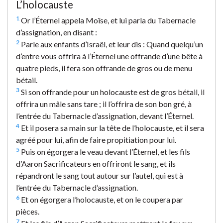
L’holocauste
1
Or l’Éternel appela Moïse, et lui parla du Tabernacle
d’assignation, en disant :
2
Parle aux enfants d’Israël, et leur dis : Quand quelqu’un
d’entre vous offrira à l’Éternel une offrande d’une bête à
quatre pieds, il fera son offrande de gros ou de menu
bétail.
3
Si son offrande pour un holocauste est de gros bétail, il
offrira un mâle sans tare ; il l’offrira de son bon gré, à
l’entrée du Tabernacle d’assignation, devant l’Éternel.
4
Et il posera sa main sur la tête de l’holocauste, et il sera
agréé pour lui, afin de faire propitiation pour lui.
5
Puis on égorgera le veau devant l’Éternel, et les fils
d’Aaron Sacrificateurs en offriront le sang, et ils
répandront le sang tout autour sur l’autel, qui est à
l’entrée du Tabernacle d’assignation.
6
Et on égorgera l’holocauste, et on le coupera par
pièces.
7