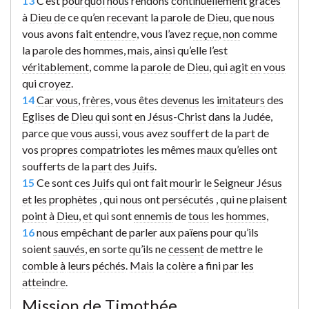
13
C’est
pourquoi
nous
rendons
continuellement
grâces
à
Dieu
de
ce qu’en
recevant
la
parole
de
Dieu
, que
nous
vous avons fait
entendre
, vous l’avez
reçue
,
non
comme
la
parole
des
hommes
,
mais
,
ainsi
qu’elle l’
est
véritablement
, comme la
parole
de
Dieu
,
qui
agit
en
vous
qui
croyez
.
14
Car
vous
,
frères
, vous êtes
devenus
les
imitateurs
des
Eglises
de
Dieu
qui
sont
en
Jésus
-
Christ
dans
la
Judée
,
parce
que
vous
aussi
, vous avez
souffert
de la
part
de
vos
propres
compatriotes
les mêmes
maux
qu’
elles
ont
soufferts de la
part
des
Juifs
.
15
Ce sont ces
Juifs
qui ont fait
mourir
le
Seigneur
Jésus
et
les
prophètes
,
qui
nous
ont
persécutés
,
qui ne
plaisent
point
à
Dieu
,
et
qui sont
ennemis
de
tous
les
hommes
,
16
nous
empêchant
de
parler
aux
païens
pour
qu
’ils
soient
sauvés
, en sorte
qu
’ils ne
cessent
de mettre le
comble
à
leurs
péchés
.
Mais
la
colère
a fini
par
les
atteindre
.
Mission de Timothée