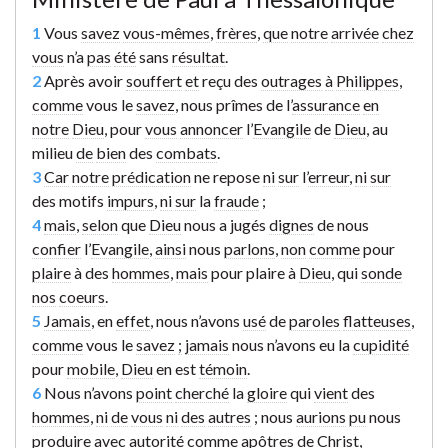
1
Vous
savez
vous-mêmes
,
frères
,
que
notre
arrivée
chez
vous
n’a
pas
été
sans
résultat
.
2
Après avoir
souffert
et
reçu des
outrages
à
Philippes
,
comme
vous le
savez
, nous prîmes de l’
assurance
en
notre
Dieu
, pour
vous
annoncer
l’
Evangile
de
Dieu
, au
milieu
de
bien
des
combats
.
3
Car
notre
prédication
ne repose
ni
sur
l’
erreur
,
ni
sur
des motifs
impurs
,
ni
sur
la
fraude
;
4
mais
,
selon
que
Dieu
nous a jugés
dignes
de nous
confier
l’
Evangile
,
ainsi
nous
parlons
,
non
comme
pour
plaire
à des
hommes
,
mais
pour plaire à
Dieu
, qui
sonde
nos
coeurs
.
5
Jamais
, en
effet
, nous n’avons
usé
de
paroles
flatteuses
,
comme
vous le
savez
;
jamais
nous n’avons eu la
cupidité
pour
mobile
,
Dieu
en est
témoin
.
6
Nous n’avons
point
cherché
la
gloire
qui
vient
des
hommes
,
ni
de
vous
ni
des
autres
; nous
aurions
pu
nous
produire
avec
autorité
comme
apôtres
de
Christ
,