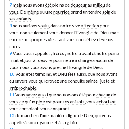
7
mais
nous avons
été
pleins de
douceur
au
milieu
de
vous
. De
même
qu’une
nourrice
prend un tendre
soin
de
ses
enfants
,
8
nous aurions
voulu
, dans notre vive
affection
pour
vous
,
non
seulement
vous
donner
l’
Evangile
de
Dieu
,
mais
encore
nos
propres
vies
,
tant
vous
nous
étiez
devenus
chers
.
9
Vous vous
rappelez
,
frères
,
notre
travail
et
notre
peine
:
nuit
et
jour
à l’
oeuvre
,
pour
n
’être à
charge
à
aucun
de
vous
, nous
vous
avons
prêché
l’
Evangile
de
Dieu
.
10
Vous
êtes
témoins
,
et
Dieu
l’est aussi,
que
nous avons
eu envers
vous
qui
croyez
une
conduite
sainte
,
juste
et
irréprochable
.
11
Vous
savez
aussi
que nous avons été pour
chacun
de
vous
ce
qu’un
père
est pour
ses
enfants
, vous
exhortant
,
vous
consolant
, vous
conjurant
12
de
marcher
d’une manière
digne
de
Dieu
, qui
vous
appelle
à
son
royaume
et
à sa
gloire
.