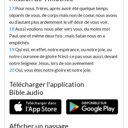
17
Pour
nous
,
frères
, après avoir été
quelque
temps
séparés
de
vous
, de
corps
mais
non
de
coeur
, nous avons
eu d’autant
plus
ardemment
le
vif
désir
de
vous
voir
.
18
Aussi
voulions
-nous
aller
vers
vous
, du
moins
moi
Paul
,
une
et
même deux
fois
;
mais
Satan
nous
en a
empêchés
.
19
Qui
est, en effet,
notre
espérance
,
ou
notre
joie
,
ou
notre
couronne
de gloire N’est-ce
pas
vous
aussi
,
devant
notre
Seigneur
Jésus
,
lors
de
son
avènement
20
Oui
,
vous
êtes
notre
gloire
et
notre
joie
.
Télécharger l'application
Bible.audio
Afficher un passage