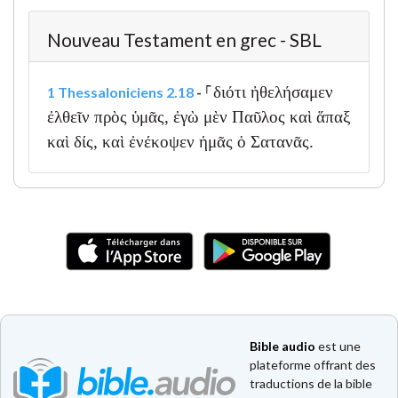
Nouveau Testament en grec - SBL
⸀διότι ἠθελήσαμεν
1 Thessaloniciens 2.18
-
ἐλθεῖν πρὸς ὑμᾶς, ἐγὼ μὲν Παῦλος καὶ ἅπαξ
καὶ δίς, καὶ ἐνέκοψεν ἡμᾶς ὁ Σατανᾶς.
Bible audio
est une
plateforme offrant des
traductions de la bible