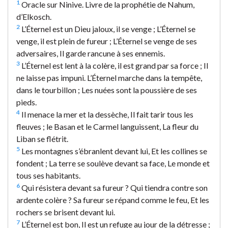
1
Oracle sur Ninive. Livre de la prophétie de Nahum,
d’Elkosch.
2
L’Éternel est un Dieu jaloux, il se venge ; L’Éternel se
venge, il est plein de fureur ; L’Éternel se venge de ses
adversaires, Il garde rancune à ses ennemis.
3
L’Éternel est lent à la colère, il est grand par sa force ; Il
ne laisse pas impuni. L’Éternel marche dans la tempête,
dans le tourbillon ; Les nuées sont la poussière de ses
pieds.
4
Il menace la mer et la dessèche, Il fait tarir tous les
fleuves ; le Basan et le Carmel languissent, La fleur du
Liban se flétrit.
5
Les montagnes s’ébranlent devant lui, Et les collines se
fondent ; La terre se soulève devant sa face, Le monde et
tous ses habitants.
6
Qui résistera devant sa fureur ? Qui tiendra contre son
ardente colère ? Sa fureur se répand comme le feu, Et les
rochers se brisent devant lui.
7
L’Éternel est bon, Il est un refuge au jour de la détresse ;