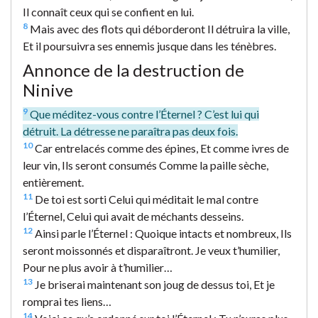
Il connaît ceux qui se confient en lui.
8
Mais avec des flots qui déborderont Il détruira la ville,
Et il poursuivra ses ennemis jusque dans les ténèbres.
Annonce de la destruction de
Ninive
9
Que méditez-vous contre l’Éternel ? C’est lui qui
détruit. La détresse ne paraîtra pas deux fois.
10
Car entrelacés comme des épines, Et comme ivres de
leur vin, Ils seront consumés Comme la paille sèche,
entièrement.
11
De toi est sorti Celui qui méditait le mal contre
l’Éternel, Celui qui avait de méchants desseins.
12
Ainsi parle l’Éternel : Quoique intacts et nombreux, Ils
seront moissonnés et disparaîtront. Je veux t’humilier,
Pour ne plus avoir à t’humilier…
13
Je briserai maintenant son joug de dessus toi, Et je
romprai tes liens…
14