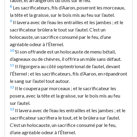
l’autel, et arrangeront du bois sur le feu.
8
Les sacrificateurs, fils d’Aaron, poseront les morceaux,
la tête et la graisse, sur le bois mis au feu sur l’autel.
9
Il lavera avec de l’eau les entrailles et les jambes ; et le
sacrificateur brûlera le tout sur l’autel. C’est un
holocauste, un sacrifice consumé par le feu, d’une
agréable odeur à l’Éternel.
10
Si son offrande est un holocauste de menu bétail,
d’agneaux ou de chèvres, il offrira un mâle sans défaut.
11
Il l’égorgera au côté septentrional de l’autel, devant
l’Éternel ; et les sacrificateurs, fils d’Aaron, en répandront
le sang sur l’autel tout autour.
12
Il le coupera par morceaux ; et le sacrificateur les
posera, avec la tête et la graisse, sur le bois mis au feu
sur l’autel.
13
Il lavera avec de l’eau les entrailles et les jambes ; et le
sacrificateur sacrifiera le tout, et le brûlera sur l’autel.
C’est un holocauste, un sacrifice consumé par le feu,
d’une agréable odeur à l’Éternel.