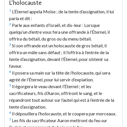
L’holocauste
1
L’Éternel appela Moïse ; de la tente d’assignation, il lui
parla et dit :
2
Parle aux enfants d’Israël, et dis-leur : Lorsque
quelqu’un d’entre vous fera une offrande à l’Éternel, il
offrira du bétail, du gros ou du menu bétail.
3
Si son offrande est un holocauste de gros bétail, il
offrira un mâle sans défaut ; il l’offrira à l’entrée de la
tente d’assignation, devant l’Éternel, pour obtenir sa
faveur.
4
Il posera sa main sur la tête de l’holocauste, qui sera
agréé de l’Éternel, pour lui servir d’expiation.
5
Il égorgera le veau devant l’Éternel ; et les
sacrificateurs, fils d’Aaron, offriront le sang, et le
répandront tout autour sur l’autel qui est à l’entrée de la
tente d’assignation.
6
Il dépouillera l’holocauste, et le coupera par morceaux.
7
Les fils du sacrificateur Aaron mettront du feu sur