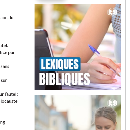
rsion du
utel.
ifice par
 sans
 sur
r l’autel ;
holocauste,
ang