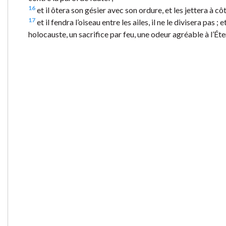
16
et il ôtera son gésier avec son ordure, et les jettera à côté
17
et il fendra l’oiseau entre les ailes, il ne le divisera pas ; e
holocauste, un sacrifice par feu, une odeur agréable à l’Éte