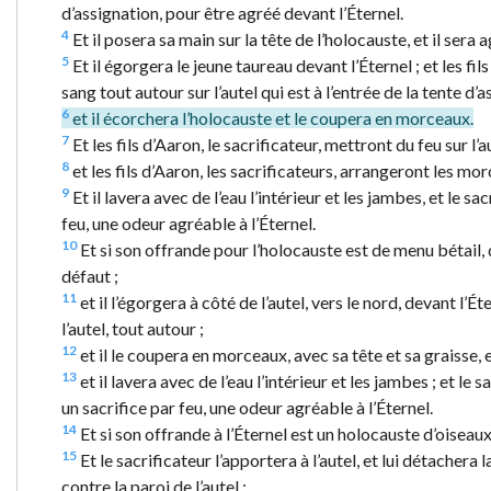
d’assignation, pour être agréé devant l’Éternel.
4
Et il posera sa main sur la tête de l’holocauste, et il sera a
5
Et il égorgera le jeune taureau devant l’Éternel ; et les fil
sang tout autour sur l’autel qui est à l’entrée de la tente d’a
6
et il écorchera l’holocauste et le coupera en morceaux.
7
Et les fils d’Aaron, le sacrificateur, mettront du feu sur l’a
8
et les fils d’Aaron, les sacrificateurs, arrangeront les morcea
9
Et il lavera avec de l’eau l’intérieur et les jambes, et le sa
feu, une odeur agréable à l’Éternel.
10
Et si son offrande pour l’holocauste est de menu bétail, d
défaut ;
11
et il l’égorgera à côté de l’autel, vers le nord, devant l’Ét
l’autel, tout autour ;
12
et il le coupera en morceaux, avec sa tête et sa graisse, et 
13
et il lavera avec de l’eau l’intérieur et les jambes ; et le 
un sacrifice par feu, une odeur agréable à l’Éternel.
14
Et si son offrande à l’Éternel est un holocauste d’oiseau
15
Et le sacrificateur l’apportera à l’autel, et lui détachera la
contre la paroi de l’autel ;