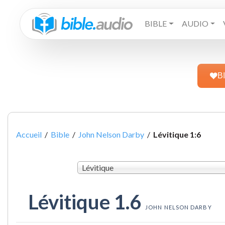
BIBLE
AUDIO
B
Accueil
/
Bible
/
John Nelson Darby
/
Lévitique 1:6
Lévitique
Lévitique 1.6
JOHN NELSON DARBY