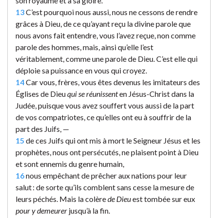
son royaume et à sa gloire.
13
C’est pourquoi nous aussi, nous ne cessons de rendre
grâces à Dieu, de ce qu’ayant reçu la divine parole que
nous avons fait entendre, vous l’avez reçue, non comme
parole des hommes, mais, ainsi qu’elle l’est
véritablement, comme une parole de Dieu. C’est elle qui
déploie sa puissance en vous qui croyez.
14
Car vous, frères, vous êtes devenus les imitateurs des
Églises de Dieu
qui se réunissent
en Jésus-Christ dans la
Judée, puisque vous avez souffert vous aussi de la part
de vos compatriotes, ce qu’elles ont eu à souffrir de la
part des Juifs, —
15
de ces Juifs qui ont mis à mort le Seigneur Jésus et les
prophètes, nous ont persécutés, ne plaisent point à Dieu
et sont ennemis du genre humain,
16
nous empêchant de prêcher aux nations pour leur
salut : de sorte qu’ils comblent sans cesse la mesure de
leurs péchés. Mais la colère
de Dieu
est tombée sur eux
pour y demeurer
jusqu’à la fin.