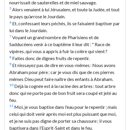
nourrissait de sauterelles et de miel sauvage.
5
Alors venaient à lui Jérusalem, et toute la Judée, et tout
le pays qu’arrose le Jourdain.
6
Et, confessant leurs péchés, ils se faisaient baptiser par
lui dans le Jourdain.
7
Voyant un grand nombre de Pharisiens et de
Sadducéens venir à ce baptême il leur dit : " Race de
vipères, qui vous a appris à fuir la colère qui vient ?
8
Faites donc de dignes fruits de repentir.
9
Et n’essayez pas de dire en vous-mêmes : Nous avons
Abraham pour père ; car je vous dis que de ces pierres
mêmes Dieu peut faire naître des enfants à Abraham.
10
Déjà la cognée est à la racine des arbres : tout arbre
donc qui ne porte pas de bon fruit sera coupé et jeté au
feu.
11
Moi, je vous baptise dans l’eau pour le repentir ; mais
celui qui doit venir après moi est plus puissant que moi,
et je ne suis pas digne de porter sa chaussure ; il vous
baptisera dans l’Esprit-Saint et dans le feu.