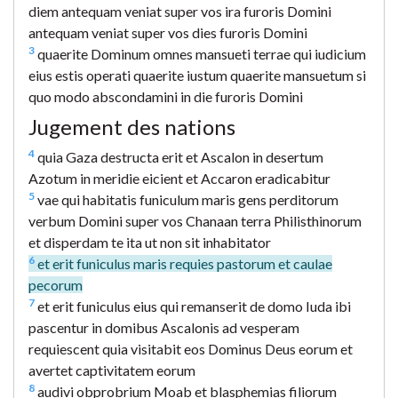
diem antequam veniat super vos ira furoris Domini
antequam veniat super vos dies furoris Domini
3
quaerite Dominum omnes mansueti terrae qui iudicium
eius estis operati quaerite iustum quaerite mansuetum si
quo modo abscondamini in die furoris Domini
Jugement des nations
4
quia Gaza destructa erit et Ascalon in desertum
Azotum in meridie eicient et Accaron eradicabitur
5
vae qui habitatis funiculum maris gens perditorum
verbum Domini super vos Chanaan terra Philisthinorum
et disperdam te ita ut non sit inhabitator
6
et erit funiculus maris requies pastorum et caulae
pecorum
7
et erit funiculus eius qui remanserit de domo Iuda ibi
pascentur in domibus Ascalonis ad vesperam
requiescent quia visitabit eos Dominus Deus eorum et
avertet captivitatem eorum
8
audivi obprobrium Moab et blasphemias filiorum