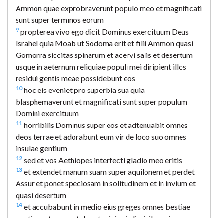
Ammon quae exprobraverunt populo meo et magnificati
sunt super terminos eorum
9
propterea vivo ego dicit Dominus exercituum Deus
Israhel quia Moab ut Sodoma erit et filii Ammon quasi
Gomorra siccitas spinarum et acervi salis et desertum
usque in aeternum reliquiae populi mei diripient illos
residui gentis meae possidebunt eos
10
hoc eis eveniet pro superbia sua quia
blasphemaverunt et magnificati sunt super populum
Domini exercituum
11
horribilis Dominus super eos et adtenuabit omnes
deos terrae et adorabunt eum vir de loco suo omnes
insulae gentium
12
sed et vos Aethiopes interfecti gladio meo eritis
13
et extendet manum suam super aquilonem et perdet
Assur et ponet speciosam in solitudinem et in invium et
quasi desertum
14
et accubabunt in medio eius greges omnes bestiae