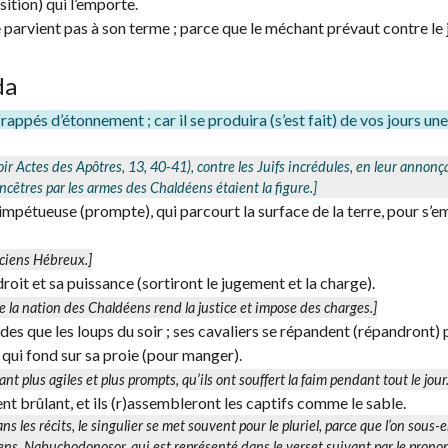
osition) qui l’emporte.
 ne parvient pas à son terme ; parce que le méchant prévaut contre le 
da
frappés d’étonnement ; car il se produira (s’est fait) de vos jours un
voir Actes des Apôtres, 13, 40-41), contre les Juifs incrédules, en leur annonç
ncêtres par les armes des Chaldéens étaient la figure.]
et impétueuse (prompte), qui parcourt la surface de la terre, pour s’
ciens Hébreux.]
roit et sa puissance (sortiront le jugement et la charge).
que la nation des Chaldéens rend la justice et impose des charges.]
des que les loups du soir ; ses cavaliers se répandent (répandront) 
e qui fond sur sa proie (pour manger).
tant plus agiles et plus prompts, qu’ils ont souffert la faim pendant tout le jour.
ent brûlant, et ils (r)assembleront les captifs comme le sable.
ans les récits, le singulier se met souvent pour le pluriel, parce que l’on sous
éens, Nabuchodonosor, qui est représenté dans le verset suivant par le pron