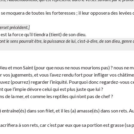
 il se moquera de toutes les forteresses ; il leur opposera des levées 
verset précédent.]
est la force qu’il tiendra (tient) de son dieu.
dont le sens pourrait être,
la puissance de lui
, c’est-à-dire,
de son dieu
, genre 
eu et mon Saint (pour que nous ne nous mourions pas) ? nous ne 
r vos jugements, et vous l’avez rendu fort pour infliger vos châtime
ouvez (pourrez) regarder l’iniquité. Pourquoi donc regardez-vous c
que l’impie dévore celui qui est plus juste que lui ?
de la mer, et comme les reptiles qui n’ont pas de chef ?
) entraîne(és) dans son filet, et il les (a) amasse(és) dans son rets. Au
sacrifiera à son rets, car c’est par eux que sa portion est grasse (sa 