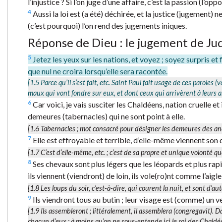
l’injustice ? Si l’on juge d’une affaire, c’est la passion (l’opp
4
Aussi la loi est (a été) déchirée, et la justice (jugement)
(c’est pourquoi) l’on rend des jugements iniques.
Réponse de Dieu : le jugement de Ju
5
Jetez les yeux sur les nations, et voyez ; soyez surpris et 
que nul ne croira lorsqu’elle sera racontée.
[1.5
Parce qu’il s’est fait
, etc. Saint Paul fait usage de ces paroles (
maux qui vont fondre sur eux, et dont ceux qui arrivèrent à leurs a
6
Car voici, je vais susciter les Chaldéens, nation cruelle 
demeures (tabernacles) qui ne sont point à elle.
[1.6
Tabernacles
; mot consacré pour désigner les demeures des an
7
Elle est effroyable et terrible, d’elle-même viennent son d
[1.7
C’est d’elle-même
, etc. ; c’est de sa propre et unique volonté 
8
Ses chevaux sont plus légers que les léopards et plus rapi
ils viennent (viendront) de loin, ils vole(ro)nt comme l’aigl
[1.8
Les loups du soir
, c’est-à-dire,
qui courent la nuit
, et sont d’au
9
Ils viendront tous au butin ; leur visage est (comme) un v
[1.9
Ils assembleront
; littéralement,
il assemblera (congregavit)
. D
chacun d’eux ; à moins qu’on ne sous-entende ici le roi des Chald