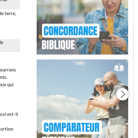
de terre,
de
mourrons
nts.
eux qui
ssi est-il
portion