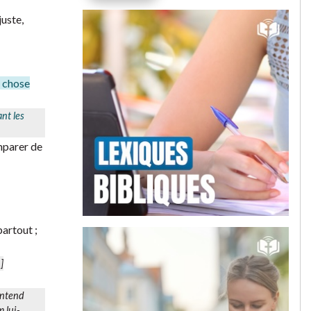
juste,
e chose
ant les
emparer de
partout ;
]
-entend
om
lui-