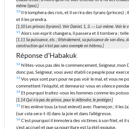
même (ipse)
.]
10
Il triomphera des rois, et il se rira des tyrans (princes) ;
et il les prendra.
[1.10
Les princes (tyranni).
Voir Daniel, 1, 3. ―
Lui-même.
Voir le 
11
Alors son esprit changera, il passera et il tombera ; telle 
[1.11
Sa puissance
, etc. ; littéralement,
sa puissance de son dieu
, 
construction qui n’est pas sans exemple en hébreu.]
Réponse d’Habakuk
12
N’êtes-vous pas dès le commencement, Seigneur, mon Di
donc pas. Seigneur, vous avez établi ce peuple pour exerce
13
Vos yeux sont purs pour ne pas voir le mal, et vous ne p
commettent l’iniquité, et demeurez-vous en silence pendant 
14
Et pourquoi traitez-vous les hommes comme les poissons 
[1.14
Qui n’a pas de prince
, pour le défendre, le protéger.]
15
Il les enlève tous (a tout enlevé) avec l’hameçon ; il les (a
(sur cela sera-t-il) dans la joie et dans l’allégresse.
16
C’est pourquoi il immolera des victimes à son filet, et il 
s’est accrue) et que sa nourriture est (a été) exquise.