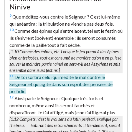
Ninive
9
Que méditez-vous contre le Seigneur ? C’est lui-même
qui anéantira ; la tribulation ne viendra pas deux fois.
10
Comme des épines qui s’entrelacent, tel est le festin où
ils s’enivrent (boivent) ensemble ; ils seront consumés
comme de la paille tout à fait sèche.
[1.10
Comme des épines
, etc. Lorsque le feu prend à des épines
bien entrelacées, tout est consumé de manière qu’on n’en puisse
sauver la moindre partie ; ainsi en sera-t-il des Assyriens réunis
ensemble dans leurs festins.]
11
De toi sortira celui qui médite le mal contre le
Seigneur, et qui agite dans son esprit des pensées de
perfidie.
12
Ainsi parle le Seigneur : Quoique très forts et
nombreux, même ainsi ils seront fauchés et
disparaîtront. Je t’ai affligé, mais je ne t’affligerai plus.
[1.12
Complets
; c’est le vrai sens du latin
perfecti
, expliqué par
l’hébreu. ―
Subiront des retranchements
; littéralement,
seront
tondus
; figure employée aussi par Isaïe (voir Isaïe, 7, 20), en