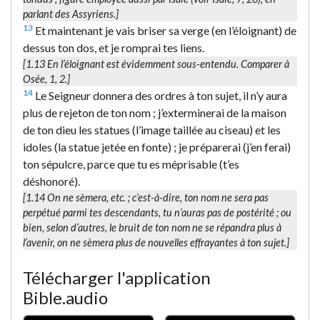
parlant des Assyriens.]
13
Et maintenant je vais briser sa verge (en l’éloignant) de
dessus ton dos, et je romprai tes liens.
[1.13
En l’éloignant
est évidemment sous-entendu. Comparer à
Osée, 1, 2.]
14
Le Seigneur donnera des ordres à ton sujet, il n’y aura
plus de rejeton de ton nom ; j’exterminerai de la maison
de ton dieu les statues (l’image taillée au ciseau) et les
idoles (la statue jetée en fonte) ; je préparerai (j’en ferai)
ton sépulcre, parce que tu es méprisable (t’es
déshonoré).
[1.14
On ne sèmera
, etc. ; c’est-à-dire, ton nom ne sera pas
perpétué parmi tes descendants, tu n’auras pas de postérité ; ou
bien, selon d’autres, le bruit de ton nom ne se répandra plus à
l’avenir, on ne sèmera plus de nouvelles effrayantes à ton sujet.]
Télécharger l'application
Bible.audio