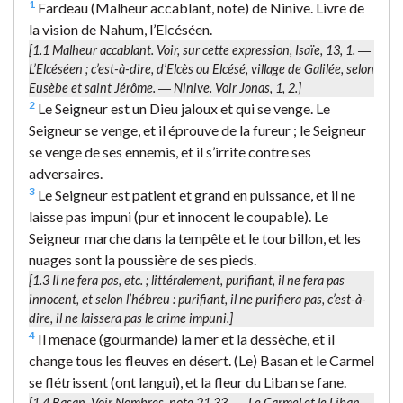
1
Fardeau (Malheur accablant, note) de Ninive. Livre de
la vision de Nahum, l’Elcéséen.
[1.1
Malheur accablant.
Voir, sur cette expression, Isaïe, 13, 1. ―
L’Elcéséen
; c’est-à-dire, d’Elcès ou Elcésé, village de Galilée, selon
Eusèbe et saint Jérôme. ―
Ninive.
Voir Jonas, 1, 2.]
2
Le Seigneur est un Dieu jaloux et qui se venge. Le
Seigneur se venge, et il éprouve de la fureur ; le Seigneur
se venge de ses ennemis, et il s’irrite contre ses
adversaires.
3
Le Seigneur est patient et grand en puissance, et il ne
laisse pas impuni (pur et innocent le coupable). Le
Seigneur marche dans la tempête et le tourbillon, et les
nuages sont la poussière de ses pieds.
[1.3
Il ne fera pas
, etc. ; littéralement,
purifiant, il ne fera pas
innocent
, et selon l’hébreu :
purifiant, il ne purifiera pas
, c’est-à-
dire, il ne laissera pas le crime impuni.]
4
Il menace (gourmande) la mer et la dessèche, et il
change tous les fleuves en désert. (Le) Basan et le Carmel
se flétrissent (ont langui), et la fleur du Liban se fane.
[1.4
Basan.
Voir Nombres, note 21.33. ―
Le Carmel
et
le Liban