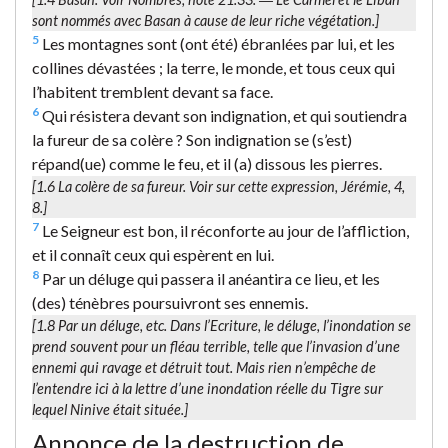
sont nommés avec Basan à cause de leur riche végétation.]
5
Les montagnes sont (ont été) ébranlées par lui, et les
collines dévastées ; la terre, le monde, et tous ceux qui
l’habitent tremblent devant sa face.
6
Qui résistera devant son indignation, et qui soutiendra
la fureur de sa colère ? Son indignation se (s’est)
répand(ue) comme le feu, et il (a) dissous les pierres.
[1.6
La colère de sa fureur.
Voir sur cette expression, Jérémie, 4,
8.]
7
Le Seigneur est bon, il réconforte au jour de l’affliction,
et il connaît ceux qui espèrent en lui.
8
Par un déluge qui passera il anéantira ce lieu, et les
(des) ténèbres poursuivront ses ennemis.
[1.8
Par un déluge
, etc. Dans l’Ecriture, le déluge, l’inondation se
prend souvent pour un fléau terrible, telle que l’invasion d’une
ennemi qui ravage et détruit tout. Mais rien n’empêche de
l’entendre ici à la lettre d’une inondation réelle du Tigre sur
lequel Ninive était située.]
Annonce de la destruction de