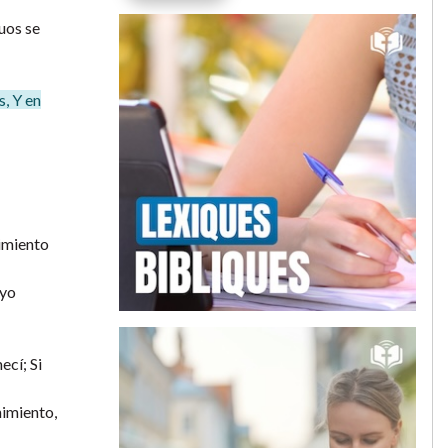
uos se
s, Y en
cimiento
uyo
ecí; Si
nimiento,