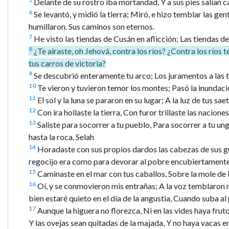
Delante de su rostro iba mortandad, Y a sus pies salían 
6
Se levantó, y midió la tierra; Miró, e hizo temblar las 
humillaron. Sus caminos son eternos.
7
He visto las tiendas de Cusán en aflicción; Las tiendas d
8
¿Te airaste, oh Jehová, contra los ríos? ¿Contra los ríos 
tus carros de victoria?
9
Se descubrió enteramente tu arco; Los juramentos a las tr
10
Te vieron y tuvieron temor los montes; Pasó la inundació
11
El sol y la luna se pararon en su lugar; A la luz de tus sa
12
Con ira hollaste la tierra, Con furor trillaste las naciones
13
Saliste para socorrer a tu pueblo, Para socorrer a tu un
hasta la roca. Selah
14
Horadaste con sus propios dardos las cabezas de sus 
regocijo era como para devorar al pobre encubiertamente
15
Caminaste en el mar con tus caballos, Sobre la mole de 
16
Oí, y se conmovieron mis entrañas; A la voz temblaron m
bien estaré quieto en el día de la angustia, Cuando suba al 
17
Aunque la higuera no florezca, Ni en las vides haya frut
Y las ovejas sean quitadas de la majada, Y no haya vacas en