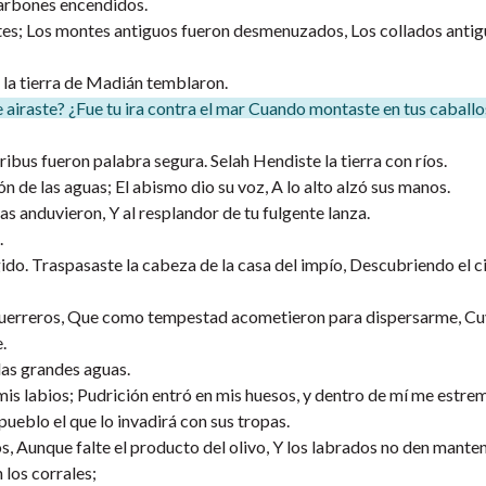
carbones encendidos.
gentes; Los montes antiguos fueron desmenuzados, Los collados antig
e la tierra de Madián temblaron.
te airaste? ¿Fue tu ira contra el mar Cuando montaste en tus caballo
ibus fueron palabra segura. Selah Hendiste la tierra con ríos.
n de las aguas; El abismo dio su voz, A lo alto alzó sus manos.
etas anduvieron, Y al resplandor de tu fulgente lanza.
.
gido. Traspasaste la cabeza de la casa del impío, Descubriendo el 
guerreros, Que como tempestad acometieron para dispersarme, C
.
las grandes aguas.
is labios; Pudrición entró en mis huesos, y dentro de mí me estrem
pueblo el que lo invadirá con sus tropas.
os, Aunque falte el producto del olivo, Y los labrados no den mante
 los corrales;