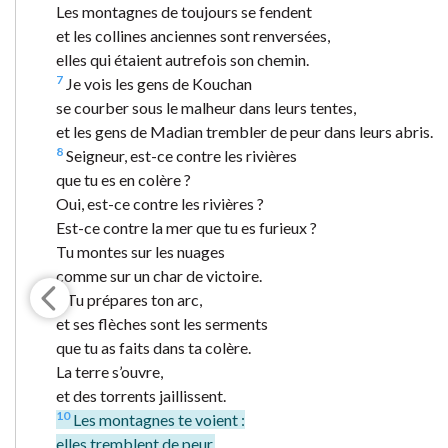
Les montagnes de toujours se fendent
et les collines anciennes sont renversées,
elles qui étaient autrefois son chemin.
7
Je vois les gens de Kouchan
se courber sous le malheur dans leurs tentes,
et les gens de Madian trembler de peur dans leurs abris.
8
Seigneur, est-ce contre les rivières
que tu es en colère ?
Oui, est-ce contre les rivières ?
Est-ce contre la mer que tu es furieux ?
Tu montes sur les nuages
comme sur un char de victoire.
9
Tu prépares ton arc,
et ses flèches sont les serments
que tu as faits dans ta colère.
La terre s’ouvre,
et des torrents jaillissent.
10
Les montagnes te voient :
elles tremblent de peur.