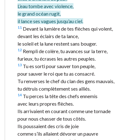
L’eau tombe avec violence,
le grand océan rugit,
il lance ses vagues jusqu’au ciel.
11
Devant la lumière de tes flèches qui volent,
devant les éclairs de ta lance,
le soleil et la lune restent sans bouger.
12
Rempli de colère, tu avances sur la terre,
furieux, tu écrases les autres peuples.
13
Tu es sorti pour sauver ton peuple,
pour sauver le roi que tu as consacré.
Tu renverses le chef du clan des gens mauvais,
tu détruis complètement ses alliés.
14
Tu perces la tête des chefs ennemis
avec leurs propres flèches.
Ils arrivaient en courant comme une tornade
pour nous chasser de tous côtés.
Ils poussaient des cris de joie
comme s’ils allaient dévorer un pauvre