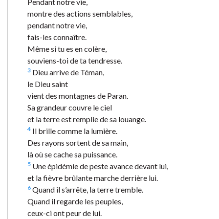
Pendant notre vie,
montre des actions semblables,
pendant notre vie,
fais-les connaître.
Même si tu es en colère,
souviens-toi de ta tendresse.
3
Dieu arrive de Téman,
le Dieu saint
vient des montagnes de Paran.
Sa grandeur couvre le ciel
et la terre est remplie de sa louange.
4
Il brille comme la lumière.
Des rayons sortent de sa main,
là où se cache sa puissance.
5
Une épidémie de peste avance devant lui,
et la fièvre brûlante marche derrière lui.
6
Quand il s’arrête, la terre tremble.
Quand il regarde les peuples,
ceux-ci ont peur de lui.