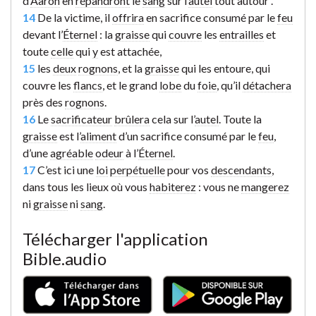
d’
Aaron
en
répandront
le
sang
sur l’
autel
tout autour
.
14
De la victime, il
offrira
en sacrifice consumé par le
feu
devant l’
Éternel
: la
graisse
qui
couvre
les
entrailles
et
toute
celle
qui
y
est attachée,
15
les
deux
rognons
, et la
graisse
qui les entoure, qui
couvre les
flancs
, et le grand
lobe
du
foie
, qu’il
détachera
près des
rognons
.
16
Le
sacrificateur
brûlera
cela sur l’
autel
. Toute la
graisse
est l’
aliment
d’un sacrifice consumé par le
feu
,
d’une
agréable
odeur
à l’
Éternel
.
17
C’est ici une
loi
perpétuelle
pour vos
descendants
,
dans tous les lieux où vous
habiterez
: vous ne
mangerez
ni
graisse
ni
sang
.
Télécharger l'application
Bible.audio