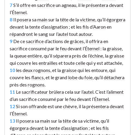
7
S’il
offre
en
sacrifice
un
agneau
, il le
présentera
devant
l’
Éternel
.
8
Il
posera
sa
main
sur la
tête
de la
victime
, qu’il
égorgera
devant
la
tente
d’
assignation
; et les
fils
d’
Aaron
en
répandront
le
sang
sur l’
autel
tout
autour
.
9
De ce
sacrifice
d’actions de
grâces
, il
offrira
en
sacrifice consumé par le
feu
devant l’
Éternel
: la
graisse
,
la
queue
entière
, qu’il
séparera
près
de l’
échine
, la
graisse
qui
couvre
les
entrailles
et toute
celle
qui
y
est attachée,
10
les
deux
rognons
, et la
graisse
qui les entoure, qui
couvre les
flancs
, et le grand
lobe
du
foie
, qu’il
détachera
près des
rognons
.
11
Le
sacrificateur
brûlera
cela sur l’
autel
. C’est l’
aliment
d’un sacrifice consumé par le
feu
devant l’
Éternel
.
12
Si son
offrande
est une
chèvre
, il la
présentera
devant
l’
Éternel
.
13
Il
posera
sa
main
sur la
tête
de sa victime, qu’il
égorgera
devant
la
tente
d’
assignation
; et les
fils