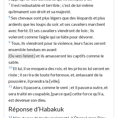
7
Il est redoutable et terrible ; c’est de lui-même
qu’émanent son droit et sa majesté.
8
Ses chevaux sont plus légers que des léopards et plus
ardents que les loups du soir, et ses cavaliers marchent
avec fierté. Et ses cavaliers viendront de loin ; ils
voleront comme l’aigle qui se hâte pour dévorer.
9
Tous, ils viendront pour la violence, leurs faces seront
ensemble tendues en avant
et ils amasseront les captifs comme le
{Ou vers l’orient.}
sable.
10
Et lui, il se moquera des rois, et les princes lui seront en
risée ; il se rira de toute forteresse, et, entassant de la
poussière, il prendra la [ville].
11
Alors il passera, comme le vent ; et il passera outre, et
sera traité en coupable, [parce que] cette force qu’il a,
est devenue son dieu.
Réponse d’Habakuk
12
N’es-tu pas de toute ancienneté, ô Éternel, mon Dieu,