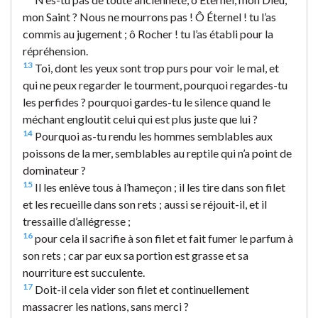
mon Saint ? Nous ne mourrons pas ! Ô Éternel ! tu l’as
commis au jugement ; ô Rocher ! tu l’as établi pour la
répréhension.
13
Toi, dont les yeux sont trop purs pour voir le mal, et
qui ne peux regarder le tourment, pourquoi regardes-tu
les perfides ? pourquoi gardes-tu le silence quand le
méchant engloutit celui qui est plus juste que lui ?
14
Pourquoi as-tu rendu les hommes semblables aux
poissons de la mer, semblables au reptile qui n’a point de
dominateur ?
15
Il les enlève tous à l’hameçon ; il les tire dans son filet
et les recueille dans son rets ; aussi se réjouit-il, et il
tressaille d’allégresse ;
16
pour cela il sacrifie à son filet et fait fumer le parfum à
son rets ; car par eux sa portion est grasse et sa
nourriture est succulente.
17
Doit-il cela vider son filet et continuellement
massacrer les nations, sans merci ?