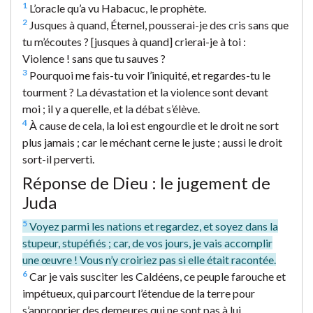
1
L’oracle qu’a vu Habacuc, le prophète.
2
Jusques à quand, Éternel, pousserai-je des cris sans que
tu m’écoutes ? [jusques à quand] crierai-je à toi :
Violence ! sans que tu sauves ?
3
Pourquoi me fais-tu voir l’iniquité, et regardes-tu le
tourment ? La dévastation et la violence sont devant
moi ; il y a querelle, et la débat s’élève.
4
À cause de cela, la loi est engourdie et le droit ne sort
plus jamais ; car le méchant cerne le juste ; aussi le droit
sort-il perverti.
Réponse de Dieu : le jugement de
Juda
5
Voyez parmi les nations et regardez, et soyez dans la
stupeur, stupéfiés ; car, de vos jours, je vais accomplir
une œuvre ! Vous n’y croiriez pas si elle était racontée.
6
Car je vais susciter les Caldéens, ce peuple farouche et
impétueux, qui parcourt l’étendue de la terre pour
s’approprier des demeures qui ne sont pas à lui.