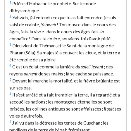
1
Prière d’Habacuc le prophète. Sur le mode
dithyrambique.
2
Yahweh, j’ai entendu ce que tu as fait entendre, je suis
saisi de crainte, Yahweh ! Ton œuvre, dans le cours des
âges, fais-la vivre ; dans le cours des âges fais-
la
connaître ! Dans ta colère, souviens-toi d’avoir pitié.
3
Dieu vient de Théman, et le Saint de la montagne de
Pharan (Séla). Sa majesté a couvert les cieux, et la terre a
été remplie de sa gloire.
4
C’est un éclat comme la lumière
du soleil levant
; des
rayons
partent
de ses mains ; là se cache sa puissance.
5
Devant lui marche la mortalité, et la fièvre brûlante est
sur ses pas.
6
Il s’est arrêté et a fait trembler la terre, il a regardé et a
secoué les nations ; les montagnes éternelles se sont
brisées, les collines antiques se sont affaissées ;
il suit
ses
voies d’autrefois.
7
J’ai vu dans la détresse les tentes de Cuschan ; les
pavillons de la terre de Moab frémissent.