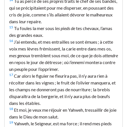
Tu as percé de ses
propres
traits le chef de ses bandes,
qui se précipitaient pour me disperser, en poussant des
cris de joie, comme s’ils allaient dévorer le malheureux
dans
leur
repaire.
15
Tu foules la mer sous
les pieds de
tes chevaux, l’amas
des grandes eaux.
16
J’ai entendu, et mes entrailles se sont émues ; à cette
voix mes lèvres frémissent, la carie entre dans mes os,
mes genoux
tremblent sous moi, de ce que je dois
attendre
en repos le jour de détresse ;
où l’ennemi
montera contre
un peuple pour l’opprimer.
17
Car
alors
le figuier ne fleurira pas, il n’y aura rien à
récolter dans les vignes ; le fruit de l’olivier manquera, et
les champs ne donneront pas de nourriture ; la brebis
disparaîtra de la bergerie, et il n’y aura plus de bœufs
dans les étables.
18
Et moi, je veux me réjouir en Yahweh, tressaillir de joie
dans le Dieu de mon salut.
19
Yahweh, le Seigneur, est ma force ; il rend mes pieds