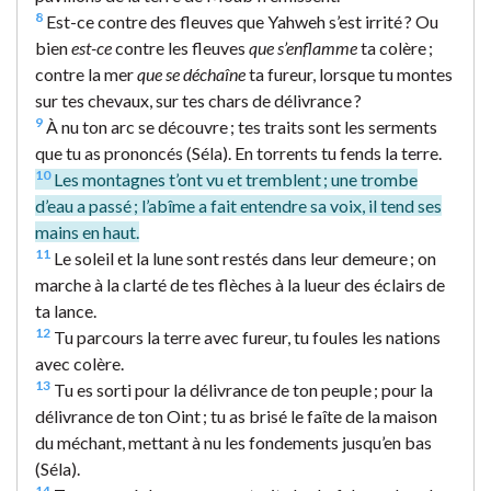
8
Est-ce contre des fleuves que Yahweh s’est irrité ? Ou
bien
est-ce
contre les fleuves
que s’enflamme
ta colère ;
contre la mer
que se déchaîne
ta fureur, lorsque tu montes
sur tes chevaux, sur tes chars de délivrance ?
9
À nu ton arc se découvre ; tes traits sont les serments
que tu as prononcés (Séla). En torrents tu fends la terre.
10
Les montagnes t’ont vu et tremblent ; une trombe
d’eau a passé ; l’abîme a fait entendre sa voix, il tend ses
mains en haut.
11
Le soleil et la lune sont restés dans leur demeure ; on
marche à la clarté de tes flèches à la lueur des éclairs de
ta lance.
12
Tu parcours la terre avec fureur, tu foules les nations
avec colère.
13
Tu es sorti pour la délivrance de ton peuple ; pour la
délivrance de ton Oint ; tu as brisé le faîte de la maison
du méchant, mettant à nu les fondements jusqu’en bas
(Séla).
14