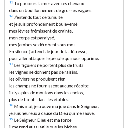
15
Tu parcours la mer avec tes chevaux
dans un bouillonnement de grosses vagues.
16
J’entends tout ce tumulte
et je suis profondément bouleversé:
mes lèvres frémissent de crainte,
mon corps est paralysé,
mes jambes se dérobent sous moi.
En silence j’attends le jour de la détresse,
pour aller attaquer le peuple qui nous opprime.
17
Les figuiers ne portent plus de fruits,
les vignes ne donnent pas de raisins,
les oliviers ne produisent rien,
les champs ne fournissent aucune récolte;
il n’y a plus de moutons dans les enclos,
plus de bœufs dans les étables.
18
Mais moi, je trouve ma joie dans le Seigneur,
je suis heureux à cause du Dieu qui me sauve.
19
Le Seigneur Dieu est ma force:
il me rend aussi agile que les biches,