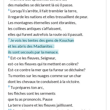
des maladies se déclarent là où il passe.
6
Lorsqu’il s’arrête, il fait trembler la terre,
il regarde les nations et elles tressaillent de peur.
Les montagnes éternelles sont ébranlées,
les collines antiques s’affaissent,
elles qui furent autrefois la route où il passait.
7
Je vois les tentes des gens de Kouchan
et les abris des Madianites :
ils sont secoués par la menace.
8
Est-ce les fleuves, Seigneur,
est-ce les fleuves qui te mettent en colère?
Est-ce contre la mer que ta fureur se déchaîne?
Tu montes sur les nuages comme sur un char
dont les chevaux te conduisent à la victoire.
9
Tu prépares ton arc,
tes flèches sont les serments
que tu as prononcés. Pause
La terre s’ouvre et les fleuves jaillissent.
10