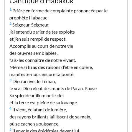
Cantique d’Habakuk
1
Prière en forme de complainte prononcée par le
prophète Habacuc:
2
Seigneur, Seigneur,
j’ai entendu parler de tes exploits
et j’en suis rempli de respect.
Accomplis au cours de notre vie
des œuvres semblables,
fais-les connaître de notre vivant.
Même si tu as des raisons d’être en colère,
manifeste-nous encore ta bonté.
3
Dieu arrive de Téman,
le vrai Dieu vient des monts de Paran. Pause
Sa splendeur illumine le ciel
et la terre est pleine de sa louange.
4
Il vient, éclatant de lumière,
des rayons brillants jaillissent de sa main,
où se cache sa puissance.
5
Il envoie des épidémies devant lui,