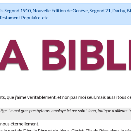
 Louis Segond 1910, Nouvelle Edition de Genève, Segond 21, Darby, B
Testament Populaire, etc.
fants, que j’aime véritablement, et non pas moi seul, mais aussi tous c
n âge. Le mot grec
presbyteros
, employé ici par saint Jean, indique d’ailleurs to
c nous éternellement.
 la part de Dieu le Père et de Jésus-Christ, Fils du Père, dans la vér