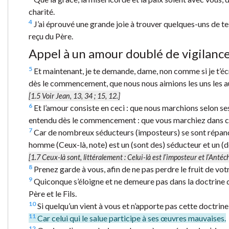
charité.
4
J’ai éprouvé une grande joie à trouver quelques-uns de 
reçu du Père.
Appel à un amour doublé de vigilanc
5
Et maintenant, je te demande, dame, non comme si je t’é
dès le commencement, que nous nous aimions les uns les a
[1.5 Voir Jean, 13, 34 ; 15, 12.]
6
Et l’amour consiste en ceci : que nous marchions selon
entendu dès le commencement : que vous marchiez dans c
7
Car de nombreux séducteurs (imposteurs) se sont répandu
homme (Ceux-là, note) est un (sont des) séducteur et un (d
[1.7
Ceux-là sont
, littéralement :
Celui-là est l’imposteur et l’Antéc
8
Prenez garde à vous, afin de ne pas perdre le fruit de vot
9
Quiconque s’éloigne et ne demeure pas dans la doctrine du 
Père et le Fils.
10
Si quelqu’un vient à vous et n’apporte pas cette doctrine,
11
Car celui qui le salue participe à ses œuvres mauvaises.
12