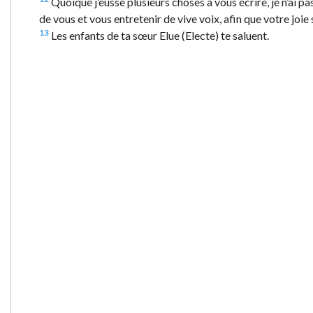
Quoique j’eusse plusieurs choses à vous écrire, je n’ai pas
de vous et vous entretenir de vive voix, afin que votre joie 
13
Les enfants de ta sœur Elue (Electe) te saluent.