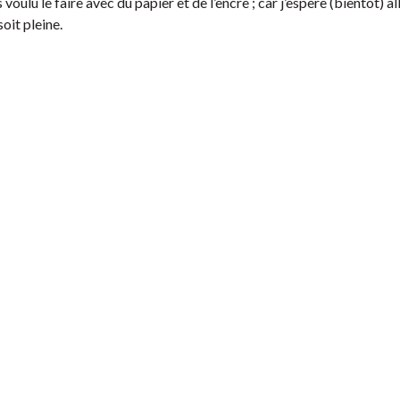
 voulu le faire avec du papier et de l’encre ; car j’espère (bientôt) a
soit pleine.