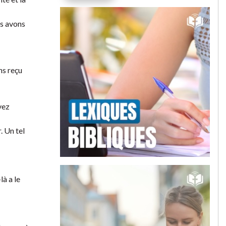
us avons
ns reçu
vez
. Un tel
là a le