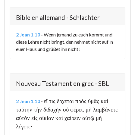
Bible en allemand - Schlachter
2 Jean 1.10
-
Wenn jemand zu euch kommt und
diese Lehre nicht bringt, den nehmet nicht auf in
euer Haus und grüßet ihn nicht!
Nouveau Testament en grec - SBL
εἴ τις ἔρχεται πρὸς ὑμᾶς καὶ
2 Jean 1.10
-
ταύτην τὴν διδαχὴν οὐ φέρει, μὴ λαμβάνετε
αὐτὸν εἰς οἰκίαν καὶ χαίρειν αὐτῷ μὴ
λέγετε·