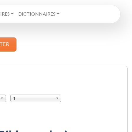
RES
DICTIONNAIRES
STER
1