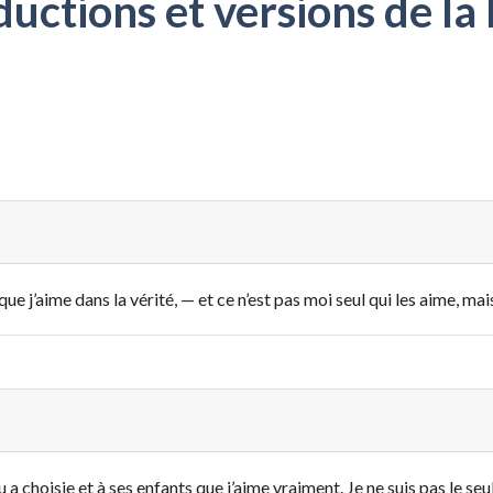
ctions et versions de la 
, que j’aime dans la vérité, — et ce n’est pas moi seul qui les aime, ma
u a choisie et à ses enfants que j’aime vraiment. Je ne suis pas le seu