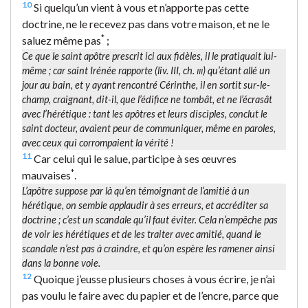
10
Si quelqu’un vient à vous et n’apporte pas cette
doctrine, ne le recevez pas dans votre maison, et ne le
*
saluez même pas
;
Ce que le saint apôtre prescrit ici aux fidèles, il le pratiquait lui-
même ; car saint Irénée rapporte (
liv. III, ch.
) qu’étant allé un
III
jour au bain, et y ayant rencontré Cérinthe, il en sortit sur-le-
champ, craignant, dit-il, que l’édifice ne tombât, et ne l’écrasât
avec l’hérétique : tant les apôtres et leurs disciples, conclut le
saint docteur, avaient peur de communiquer, même en paroles,
avec ceux qui corrompaient la vérité !
11
Car celui qui le salue, participe à ses œuvres
*
mauvaises
.
L’apôtre suppose par là qu’en témoignant de l’amitié à un
hérétique, on semble applaudir à ses erreurs, et accréditer sa
doctrine ; c’est un scandale qu’il faut éviter. Cela n’empêche pas
de voir les hérétiques et de les traiter avec amitié, quand le
scandale n’est pas à craindre, et qu’on espère les ramener ainsi
dans la bonne voie.
12
Quoique j’eusse plusieurs choses à vous écrire, je n’ai
pas voulu le faire avec du papier et de l’encre, parce que