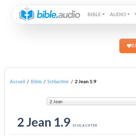
BIBLE
AUDIO
B
Accueil
/
Bible
/
Schlachter
/
2 Jean 1:9
2 Jean
2 Jean 1.9
SCHLACHTER