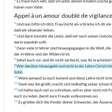
Es freut mich sehr, daß ich unter deinen Kindern solche
haben vom Vater.
Appel à un amour doublé de vigilanc
5
Und nun bitte ich dich, Frau (nicht als schriebe ich dir 
daß wir einander lieben.
6
Und darin besteht die Liebe, daß wir nach seinen Geboten
darin wandeln sollt.
7
Denn viele Irrlehrer sind hinausgegangen in die Welt, die
der Irrlehrer und der Widerchrist.
8
Sehet euch vor, daß ihr nicht verlieret, was ihr erarbeit
9
Wer darüber hinausgeht und nicht in der Lehre Christi blei
Sohn.
10
Wenn jemand zu euch kommt und diese Lehre nicht bringt
11
Denn wer ihn grüßt, macht sich teilhaftig seiner bösen
12
Ich hätte euch viel zu schreiben, will es aber nicht mit
euch zu reden, damit eure Freude vollkommen sei.
13
Es grüßen dich die Kinder deiner Schwester, der Auserw