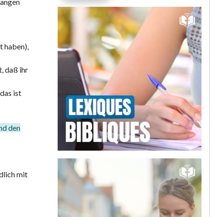
fangen
t haben),
, daß ihr
das ist
und den
dlich mit