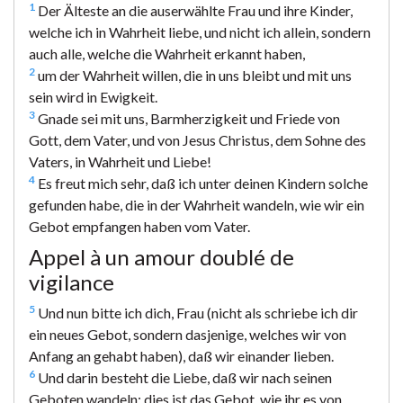
1
Der Älteste an die auserwählte Frau und ihre Kinder,
welche ich in Wahrheit liebe, und nicht ich allein, sondern
auch alle, welche die Wahrheit erkannt haben,
2
um der Wahrheit willen, die in uns bleibt und mit uns
sein wird in Ewigkeit.
3
Gnade sei mit uns, Barmherzigkeit und Friede von
Gott, dem Vater, und von Jesus Christus, dem Sohne des
Vaters, in Wahrheit und Liebe!
4
Es freut mich sehr, daß ich unter deinen Kindern solche
gefunden habe, die in der Wahrheit wandeln, wie wir ein
Gebot empfangen haben vom Vater.
Appel à un amour doublé de
vigilance
5
Und nun bitte ich dich, Frau (nicht als schriebe ich dir
ein neues Gebot, sondern dasjenige, welches wir von
Anfang an gehabt haben), daß wir einander lieben.
6
Und darin besteht die Liebe, daß wir nach seinen
Geboten wandeln; dies ist das Gebot, wie ihr es von