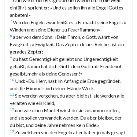
Und wie er den Erstgeborenen wiederum in die Welt
einführt, spricht er: «Und es sollen ihn alle Engel Gottes
anbeten!»
7
Von den Engeln zwar heißt es: «Er macht seine Engel zu
Winden und seine Diener zu Feuerflammen»;
8
aber von dem Sohn: «Dein Thron, o Gott, währt von
Ewigkeit zu Ewigkeit. Das Zepter deines Reiches ist ein
gerades Zepter;
9
du hast Gerechtigkeit geliebt und Ungerechtigkeit
gehaßt, darum hat dich, Gott, dein Gott mit Freudenöl
gesalbt, mehr als deine Genossen!»
10
Und: «Du, Herr, hast im Anfang die Erde gegründet,
und die Himmel sind deiner Hände Werk.
11
Sie werden vergehen, du aber bleibst; sie werden alle
veralten wie ein Kleid,
12
und wie einen Mantel wirst du sie zusammenrollen,
und sie sollen verwandelt werden. Du aber bleibst, der
du bist, und deine Jahre nehmen kein Ende.»
13
Zu welchem von den Engeln aber hat er jemals gesagt: