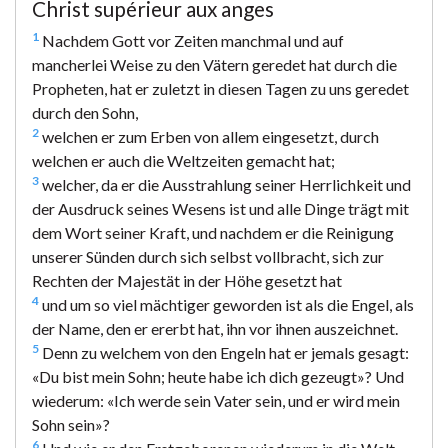
Christ supérieur aux anges
1
Nachdem Gott vor Zeiten manchmal und auf
mancherlei Weise zu den Vätern geredet hat durch die
Propheten, hat er zuletzt in diesen Tagen zu uns geredet
durch den Sohn,
2
welchen er zum Erben von allem eingesetzt, durch
welchen er auch die Weltzeiten gemacht hat;
3
welcher, da er die Ausstrahlung seiner Herrlichkeit und
der Ausdruck seines Wesens ist und alle Dinge trägt mit
dem Wort seiner Kraft, und nachdem er die Reinigung
unserer Sünden durch sich selbst vollbracht, sich zur
Rechten der Majestät in der Höhe gesetzt hat
4
und um so viel mächtiger geworden ist als die Engel, als
der Name, den er ererbt hat, ihn vor ihnen auszeichnet.
5
Denn zu welchem von den Engeln hat er jemals gesagt:
«Du bist mein Sohn; heute habe ich dich gezeugt»? Und
wiederum: «Ich werde sein Vater sein, und er wird mein
Sohn sein»?
6