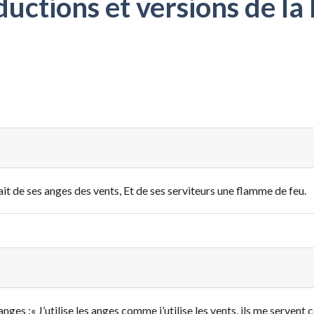
ctions et versions de la 
 fait de ses anges des vents, Et de ses serviteurs une flamme de feu.
anges :
« J’utilise les anges comme j’utilise les vents,
ils me servent c