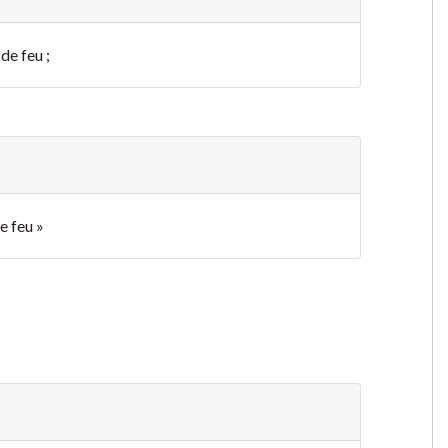
de feu ;
e feu »