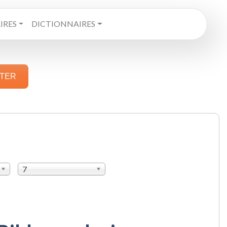
RES
DICTIONNAIRES
STER
7