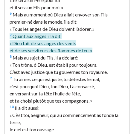
« Je serai un Père pour lui
et il sera un Fils pour moi. »
6
Mais au moment où Dieu allait envoyer son Fils
premier-né dans le monde, il a dit:
« Tous les anges de Dieu doivent l’adorer. »
7
Quant aux anges, il a dit:
« Dieu fait de ses anges des vents
et de ses serviteurs des flammes de feu. »
8
Mais au sujet du Fils, il a déclaré:
« Ton trône, ô Dieu, est établi pour toujours.
C’est avec justice que tu gouvernes ton royaume.
9
Tu aimes ce qui est juste, tu détestes le mal,
c’est pourquoi Dieu, ton Dieu, t’a consacré,
en versant sur ta tête l’huile de fête,
et t’a choisi plutôt que tes compagnons. »
10
Il a dit aussi:
« C’est toi, Seigneur, qui au commencement as fondé la
terre,
le ciel est ton ouvrage.