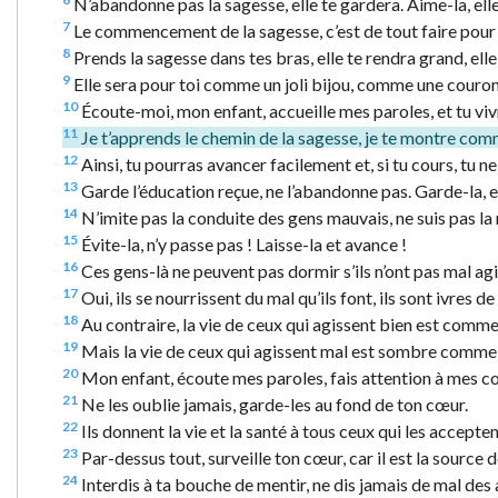
N’abandonne pas la sagesse, elle te gardera. Aime-la, ell
7
Le commencement de la sagesse, c’est de tout faire pour d
8
Prends la sagesse dans tes bras, elle te rendra grand, elle
9
Elle sera pour toi comme un joli bijou, comme une couro
10
Écoute-moi, mon enfant, accueille mes paroles, et tu vi
11
Je t’apprends le chemin de la sagesse, je te montre co
12
Ainsi, tu pourras avancer facilement et, si tu cours, tu ne
13
Garde l’éducation reçue, ne l’abandonne pas. Garde-la, ell
14
N’imite pas la conduite des gens mauvais, ne suis pas la 
15
Évite-la, n’y passe pas ! Laisse-la et avance !
16
Ces gens-là ne peuvent pas dormir s’ils n’ont pas mal agi.
17
Oui, ils se nourrissent du mal qu’ils font, ils sont ivres d
18
Au contraire, la vie de ceux qui agissent bien est comme l
19
Mais la vie de ceux qui agissent mal est sombre comme la 
20
Mon enfant, écoute mes paroles, fais attention à mes co
21
Ne les oublie jamais, garde-les au fond de ton cœur.
22
Ils donnent la vie et la santé à tous ceux qui les accepten
23
Par-dessus tout, surveille ton cœur, car il est la source de
24
Interdis à ta bouche de mentir, ne dis jamais de mal des 