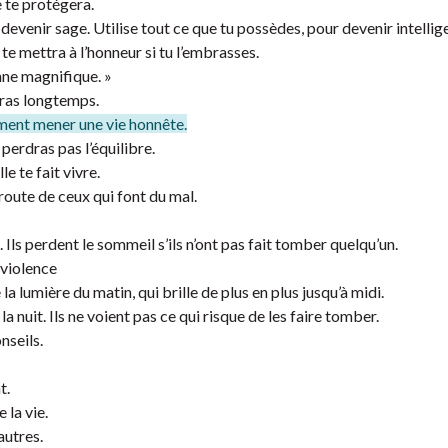
e te protégera.
evenir sage. Utilise tout ce que tu possèdes, pour devenir intellig
 te mettra à l’honneur si tu l’embrasses.
nne magnifique. »
vras longtemps.
mment mener une vie honnête.
 perdras pas l’équilibre.
e te fait vivre.
route de ceux qui font du mal.
 Ils perdent le sommeil s’ils n’ont pas fait tomber quelqu’un.
e violence
a lumière du matin, qui brille de plus en plus jusqu’à midi.
nuit. Ils ne voient pas ce qui risque de les faire tomber.
nseils.
t.
 la vie.
autres.