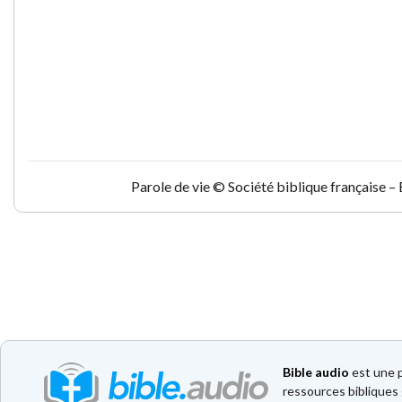
Parole de vie © Société biblique française –
Bible audio
est une p
ressources bibliques 