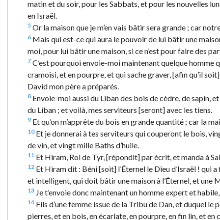
matin et du soir, pour les Sabbats, et pour les nouvelles lun
en Israël.
5
Or la maison que je m’en vais bâtir sera grande ; car notr
6
Mais qui est-ce qui aura le pouvoir de lui bâtir une maison
moi, pour lui bâtir une maison, si ce n’est pour faire des pa
7
C’est pourquoi envoie-moi maintenant quelque homme qui s’e
cramoisi, et en pourpre, et qui sache graver, [afin qu’il so
David mon père a préparés.
8
Envoie-moi aussi du Liban des bois de cèdre, de sapin, et 
du Liban ; et voilà, mes serviteurs [seront] avec les tiens.
9
Et qu’on m’apprête du bois en grande quantité ; car la mai
10
Et je donnerai à tes serviteurs qui couperont le bois, vin
de vin, et vingt mille Baths d’huile.
11
Et Hiram, Roi de Tyr, [répondit] par écrit, et manda à Sal
12
Et Hiram dit : Béni [soit] l’Éternel le Dieu d’Israël ! qui a
et intelligent, qui doit bâtir une maison à l’Éternel, et une
13
Je t’envoie donc maintenant un homme expert et habile, 
14
Fils d’une femme issue de la Tribu de Dan, et duquel le pèr
pierres, et en bois, en écarlate, en pourpre, en fin lin, et e