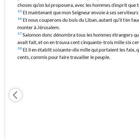
choses qu’on lui proposera, avec les hommes d’esprit que t
15
Et maintenant que mon Seigneur envoie à ses serviteurs le fr
16
Et nous couperons du bois du Liban, autant qu’il t’en faud
monter à Jérusalem.
17
Salomon donc dénombra tous les hommes étrangers qui [
avait fait, et on en trouva cent cinquante-trois mille six cen
18
Et il en établit soixante-dix mille qui portaient les faix,
cents, commis pour faire travailler le peuple.