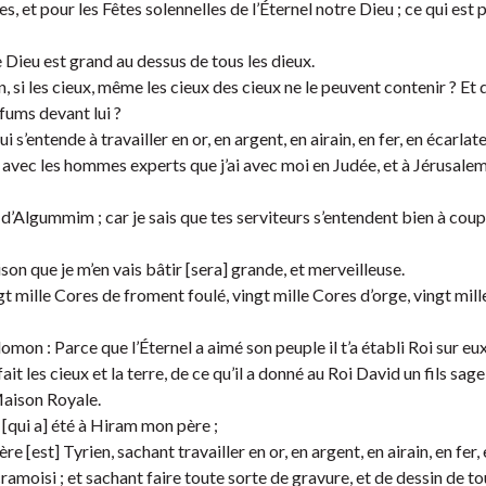
es, et pour les Fêtes solennelles de l’Éternel notre Dieu ; ce qui est
e Dieu est grand au dessus de tous les dieux.
, si les cieux, même les cieux des cieux ne le peuvent contenir ? Et q
rfums devant lui ?
ntende à travailler en or, en argent, en airain, en fer, en écarlate
it] avec les hommes experts que j’ai avec moi en Judée, et à Jérusalem
d’Algummim ; car je sais que tes serviteurs s’entendent bien à coup
son que je m’en vais bâtir [sera] grande, et merveilleuse.
gt mille Cores de froment foulé, vingt mille Cores d’orge, vingt mil
omon : Parce que l’Éternel a aimé son peuple il t’a établi Roi sur eux
 fait les cieux et la terre, de ce qu’il a donné au Roi David un fils sag
 Maison Royale.
[qui a] été à Hiram mon père ;
e [est] Tyrien, sachant travailler en or, en argent, en airain, en fer,
n cramoisi ; et sachant faire toute sorte de gravure, et de dessin de to