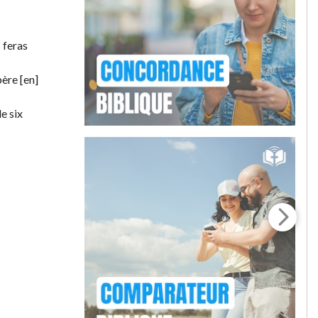
 feras
ère [en]
le six