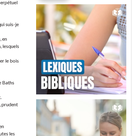
 perpétuel
ui suis-je
, en
, lesquels
er le bois
le Baths
.
e, prudent
 en
utes les