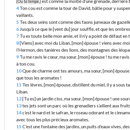
est comme la moitié d’une grenade, derrière t
{Ou ta tempe.}
4
Ton cou est comme la tour de David, bâtie pour y suspen
vaillants.
5
Tes deux seins sont comme des faons jumeaux de gazelle q
6
Jusqu’à ce que le [vent du] jour souffle, et que les ombres 
7
Tu es toute belle mon amie, et il n’y a point de défaut en t
8
[Viens] avec moi du Liban, [mon] épouse ! viens avec moi 
l’Hermon, des tanières des lions, des montagnes des léopa
9
Tu me ravis le cœur, ma sœur, [mon] épouse ! tu me ravis l
à ton cou.
10
Que de charme ont tes amours, ma sœur, [mon] épouse ! 
que tous les aromates !
11
Tes lèvres, [mon] épouse, distillent du miel, il y a sous 
Liban.
12
[Tu es] un jardin clos, ma sœur, [mon] épouse ! une sourc
13
tes jets sont un parc où les grenadiers s’allient aux fruit
14
c’est le nard et le safran, le roseau odorant et le cinnam
avec tous les plus précieux aromates.
15
C’est une fontaine des jardins, un puits d’eaux vives, de