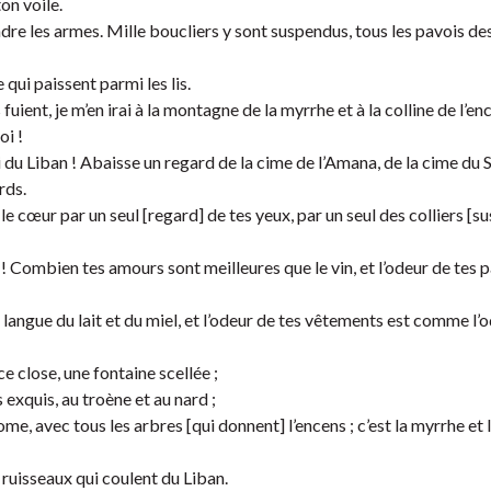
on voile.
dre les armes. Mille boucliers y sont suspendus, tous les pavois 
ui paissent parmi les lis.
fuient, je m’en irai à la montagne de la myrrhe et à la colline de l’en
oi !
du Liban ! Abaisse un regard de la cime de l’Amana, de la cime du S
rds.
e cœur par un seul [regard] de tes yeux, par un seul des colliers [s
Combien tes amours sont meilleures que le vin, et l’odeur de tes 
ta langue du lait et du miel, et l’odeur de tes vêtements est comme l’
e close, une fontaine scellée ;
s exquis, au troène et au nard ;
ome, avec tous les arbres [qui donnent] l’encens ; c’est la myrrhe et l
s ruisseaux qui coulent du Liban.