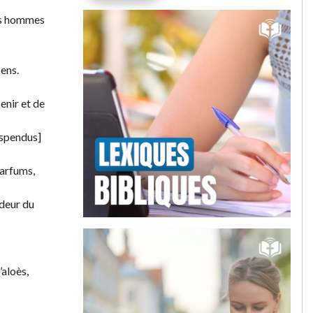
des hommes
cens.
enir et de
uspendus]
parfums,
odeur du
’aloès,