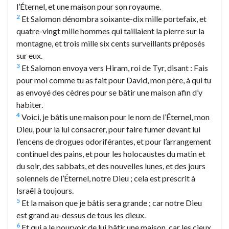
l’Éternel, et une maison pour son royaume.
2
Et Salomon dénombra soixante-dix mille portefaix, et
quatre-vingt mille hommes qui taillaient la pierre sur la
montagne, et trois mille six cents surveillants préposés
sur eux.
3
Et Salomon envoya vers Hiram, roi de Tyr, disant : Fais
pour moi comme tu as fait pour David, mon père, à qui tu
as envoyé des cèdres pour se bâtir une maison afin d’y
habiter.
4
Voici, je bâtis une maison pour le nom de l’Éternel, mon
Dieu, pour la lui consacrer, pour faire fumer devant lui
l’encens de drogues odoriférantes, et pour l’arrangement
continuel des pains, et pour les holocaustes du matin et
du soir, des sabbats, et des nouvelles lunes, et des jours
solennels de l’Éternel, notre Dieu ; cela est prescrit à
Israël à toujours.
5
Et la maison que je bâtis sera grande ; car notre Dieu
est grand au-dessus de tous les dieux.
6
Et qui a le pourvoir de lui bâtir une maison, car les cieux,