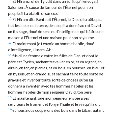
11
Et Hiram, roi de Tyr, dit dans un écrit qu’il envoya à
Salomon : À cause de l’amour de l’Éternel pour son
peuple, il t’a établi roi sur eux.
12
Et Hiram dit : Béni soit l’Éternel, le Dieu d’Israël, qui a
fait les cieux et la terre, de ce qu’il a donné au roi David
un fils sage, doué de sens et d’intelligence, qui bâtira une
maison à l’Éternel et une maison pour son royaume.
13
Et maintenant je t’envoie un homme habile, doué
d’intelligence, Huram-Abi,
14
fils d’une femme d’entre les filles de Dan, et dont le
père est Tyrien, sachant travailler en or, et en argent, en
airain, en fer, en pierres, et en bois, en pourpre, en bleu, et
en byssus, et en cramoisi, et sachant faire toute sorte de
gravure et inventer toute sorte de choses qu’on lui
donnera à inventer, avec tes hommes habiles et les
hommes habiles de mon seigneur David, ton père.
15
Et maintenant, que mon seigneur envoie à ses
serviteurs le froment et l’orge, l’huile et le vin qu’il a dit ;
16
et nous, nous couperons des bois dans le Liban, autant