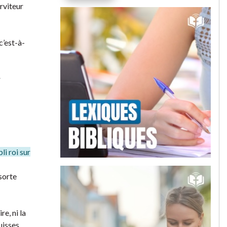
erviteur
c’est-à-
r
i roi sur
 sorte
re, ni la
uisses