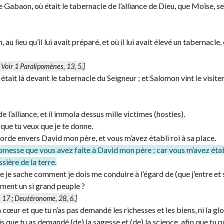
 de Gabaon, où était le tabernacle de l’alliance de Dieu, que Moïse, s
 lieu qu’il lui avait préparé, et où il lui avait élevé un tabernacle, 
Voir 1 Paralipomènes, 13, 5.]
ur, était là devant le tabernacle du Seigneur ; et Salomon vint le visite
 l’alliance, et il immola dessus mille victimes (hosties).
 que tu veux que je te donne.
orde envers David mon père, et vous m’avez établi roi à sa place.
messe que vous avez faite à David mon père ; car vous m’avez établ
sière de la terre.
ue je sache comment je dois me conduire à l’égard de (que j’entre et
ement un si grand peuple ?
, 17 ; Deutéronome, 28, 6.]
 cœur et que tu n’as pas demandé les richesses et les biens, ni la gloi
is que tu as demandé (de) la sagesse et (de) la science, afin que tu p