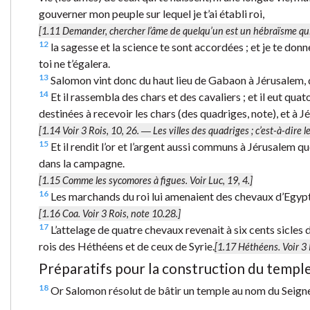
gouverner mon peuple sur lequel je t’ai établi roi,
[1.11
Demander, chercher l’âme
de quelqu’un est un hébraïsme qui
12
la sagesse et la science te sont accordées ; et je te donne
toi ne t’égalera.
13
Salomon vint donc du haut lieu de Gabaon à Jérusalem, deva
14
Et il rassembla des chars et des cavaliers ; et il eut quato
destinées à recevoir les chars (des quadriges, note), et à J
[1.14 Voir 3 Rois, 10, 26. ―
Les villes des quadriges
; c’est-à-dire l
15
Et il rendit l’or et l’argent aussi communs à Jérusalem q
dans la campagne.
[1.15
Comme les sycomores à figues.
Voir Luc, 19, 4.]
16
Les marchands du roi lui amenaient des chevaux d’Egypte et
[1.16
Coa.
Voir 3 Rois, note 10.28.]
17
L’attelage de quatre chevaux revenait à six cents sicles d’
rois des Héthéens et de ceux de Syrie.
[1.17
Héthéens.
Voir 3 
Préparatifs pour la construction du templ
18
Or Salomon résolut de bâtir un temple au nom du Seigneu