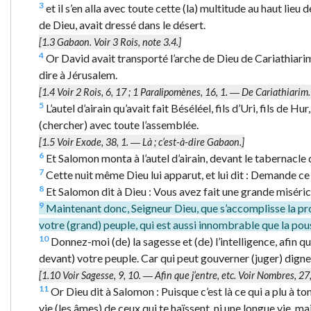
3
et il s’en alla avec toute cette (la) multitude au haut lieu
de Dieu, avait dressé dans le désert.
[1.3
Gabaon.
Voir 3 Rois, note 3.4.]
4
Or David avait transporté l’arche de Dieu de Cariathiarim, au
dire à Jérusalem.
[1.4 Voir 2 Rois, 6, 17 ; 1 Paralipomènes, 16, 1. ―
De Cariathiarim.
5
L’autel d’airain qu’avait fait Béséléel, fils d’Uri, fils de H
(chercher) avec toute l’assemblée.
[1.5 Voir Exode, 38, 1. ―
Là
; c’est-à-dire Gabaon.]
6
Et Salomon monta à l’autel d’airain, devant le tabernacle de
7
Cette nuit même Dieu lui apparut, et lui dit : Demande ce
8
Et Salomon dit à Dieu : Vous avez fait une grande miséric
9
Maintenant donc, Seigneur Dieu, que s’accomplisse la pro
votre (grand) peuple, qui est aussi innombrable que la pous
10
Donnez-moi (de) la sagesse et (de) l’intelligence, afin q
devant) votre peuple. Car qui peut gouverner (juger) dign
[1.10 Voir Sagesse, 9, 10. ―
Afin que j’entre
, etc. Voir Nombres, 27
11
Or Dieu dit à Salomon : Puisque c’est là ce qui a plu à ton
vie (les âmes) de ceux qui te haïssent, ni une longue vie, ma