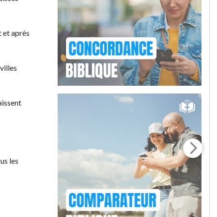
t et après
villes
aissent
us les