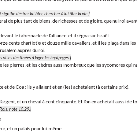
 signifie
désirer lui ôter, chercher à lui ôter la vie
.]
rai de plus tant de biens, de richesses et de gloire, que nul roi avan
nt le tabernacle de l’alliance, et il régna sur Israël.
rze cents char(iot)s et douze mille cavaliers, et il les plaça dans les 
érusalem auprès du roi.
es villes destinées à loger les équipages.]
ue les pierres, et les cèdres aussi nombreux que les sycomores qui n
 de Coa ; ils y allaient et en (les) achetaient (à certains prix).
argent, et un cheval à cent cinquante. Et l’on en achetait aussi de to
Rois, note 10.29.]
e
r, et un palais pour lui-même.