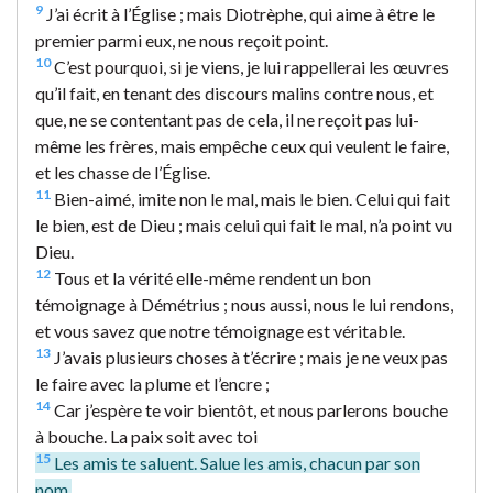
9
J’ai écrit à l’Église ; mais Diotrèphe, qui aime à être le
premier parmi eux, ne nous reçoit point.
10
C’est pourquoi, si je viens, je lui rappellerai les œuvres
qu’il fait, en tenant des discours malins contre nous, et
que, ne se contentant pas de cela, il ne reçoit pas lui-
même les frères, mais empêche ceux qui veulent le faire,
et les chasse de l’Église.
11
Bien-aimé, imite non le mal, mais le bien. Celui qui fait
le bien, est de Dieu ; mais celui qui fait le mal, n’a point vu
Dieu.
12
Tous et la vérité elle-même rendent un bon
témoignage à Démétrius ; nous aussi, nous le lui rendons,
et vous savez que notre témoignage est véritable.
13
J’avais plusieurs choses à t’écrire ; mais je ne veux pas
le faire avec la plume et l’encre ;
14
Car j’espère te voir bientôt, et nous parlerons bouche
à bouche. La paix soit avec toi
15
Les amis te saluent. Salue les amis, chacun par son
nom.