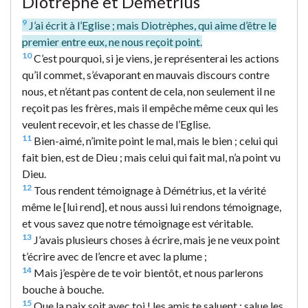
Diotrèphe et Démétrius
9
J’ai écrit à l’Eglise ; mais Diotrèphes, qui aime d’être le
premier entre eux, ne nous reçoit point.
10
C’est pourquoi, si je viens, je représenterai les actions
qu’il commet, s’évaporant en mauvais discours contre
nous, et n’étant pas content de cela, non seulement il ne
reçoit pas les frères, mais il empêche même ceux qui les
veulent recevoir, et les chasse de l’Eglise.
11
Bien-aimé, n’imite point le mal, mais le bien ; celui qui
fait bien, est de Dieu ; mais celui qui fait mal, n’a point vu
Dieu.
12
Tous rendent témoignage à Démétrius, et la vérité
même le [lui rend], et nous aussi lui rendons témoignage,
et vous savez que notre témoignage est véritable.
13
J’avais plusieurs choses à écrire, mais je ne veux point
t’écrire avec de l’encre et avec la plume ;
14
Mais j’espère de te voir bientôt, et nous parlerons
bouche à bouche.
15
Que la paix soit avec toi ! les amis te saluent ; salue les