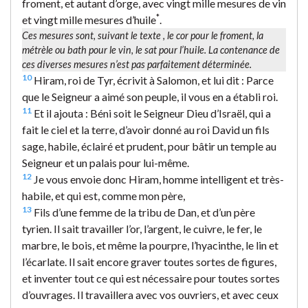
froment, et autant d’orge, avec vingt mille mesures de vin
*
et vingt mille mesures d’huile
.
Ces mesures sont, suivant le texte , le
cor
pour le froment, la
métrèle
ou
bath
pour le vin, le
sat
pour l’huile. La contenance de
ces diverses mesures n’est pas parfaitement déterminée.
10
Hiram, roi de Tyr, écrivit à Salomon, et lui dit : Parce
que le Seigneur a aimé son peuple, il vous en a établi roi.
11
Et il ajouta : Béni soit le Seigneur Dieu d’Israël, qui a
fait le ciel et la terre, d’avoir donné au roi David un fils
sage, habile, éclairé et prudent, pour bâtir un temple au
Seigneur et un palais pour lui-même.
12
Je vous envoie donc Hiram, homme intelligent et très-
habile, et qui est, comme mon père,
13
Fils d’une femme de la tribu de Dan, et d’un père
tyrien. Il sait travailler l’or, l’argent, le cuivre, le fer, le
marbre, le bois, et même la pourpre, l’hyacinthe, le lin et
l’écarlate. Il sait encore graver toutes sortes de figures,
et inventer tout ce qui est nécessaire pour toutes sortes
d’ouvrages. Il travaillera avec vos ouvriers, et avec ceux