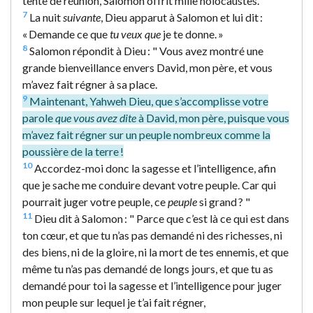
tente de réunion, Salomon offrit mille holocaustes.
7
La nuit
suivante
, Dieu apparut à Salomon et lui dit :
« Demande ce que
tu veux que
je te donne. »
8
Salomon répondit à Dieu : " Vous avez montré une
grande bienveillance envers David, mon père, et vous
m’avez fait régner à sa place.
9
Maintenant, Yahweh Dieu, que s’accomplisse votre
parole
que vous avez dite
à David, mon père, puisque vous
m’avez fait régner sur un peuple nombreux comme la
poussière de la terre !
10
Accordez-moi donc la sagesse et l’intelligence, afin
que je sache me conduire devant votre peuple. Car qui
pourrait juger votre peuple, ce
peuple
si grand ? "
11
Dieu dit à Salomon : " Parce que c’est là ce qui est dans
ton cœur, et que tu n’as pas demandé ni des richesses, ni
des biens, ni de la gloire, ni la mort de tes ennemis, et que
même tu n’as pas demandé de longs jours, et que tu as
demandé pour toi la sagesse et l’intelligence pour juger
mon peuple sur lequel je t’ai fait régner,