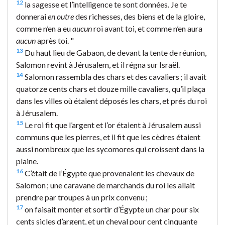
12
la sagesse et l’intelligence te sont données. Je te
donnerai
en outre
des richesses, des biens et de la gloire,
comme n’en a eu
aucun
roi avant toi, et comme n’en aura
aucun
après toi. "
13
Du haut lieu de Gabaon, de devant la tente de réunion,
Salomon revint à Jérusalem, et il régna sur Israël.
14
Salomon rassembla des chars et des cavaliers ; il avait
quatorze cents chars et douze mille cavaliers, qu’il plaça
dans les villes où étaient déposés les chars, et prés du roi
à Jérusalem.
15
Le roi fit que l’argent et l’or étaient à Jérusalem aussi
communs que les pierres, et il fit que les cèdres étaient
aussi nombreux que les sycomores qui croissent dans la
plaine.
16
C’était de l’Égypte que provenaient les chevaux de
Salomon ; une caravane de marchands du roi les allait
prendre par troupes à un prix convenu ;
17
on faisait monter et sortir d’Égypte un char pour six
cents sicles d’argent, et un cheval pour cent cinquante