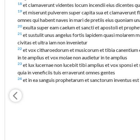
18
et clamaverunt videntes locum incendii eius dicentes qua
19
et miserunt pulverem super capita sua et clamaverunt fle
omnes qui habent naves in mari de pretiis eius quoniam un
20
exulta super eam caelum et sancti et apostoli et prophe
21
et sustulit unus angelus fortis lapidem quasi molarem 
civitas et ultra iam non invenietur
22
et vox citharoedorum et musicorum et tibia canentium et
in te amplius et vox molae non audietur in te amplius
23
et lux lucernae non lucebit tibi amplius et vox sponsi et
quia in veneficiis tuis erraverunt omnes gentes
24
et in ea sanguis prophetarum et sanctorum inventus est e