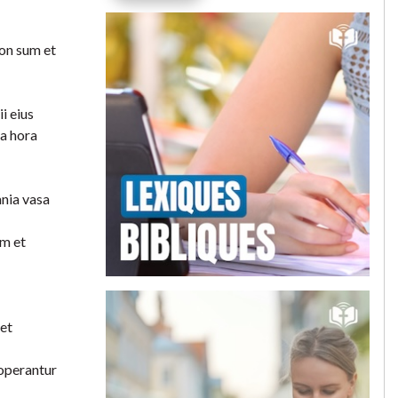
non sum et
i eius
na hora
mnia vasa
um et
 et
 operantur