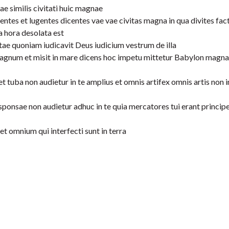
e similis civitati huic magnae
ntes et lugentes dicentes vae vae civitas magna in qua divites fact
a hora desolata est
tae quoniam iudicavit Deus iudicium vestrum de illa
magnum et misit in mare dicens hoc impetu mittetur Babylon magna 
 tuba non audietur in te amplius et omnis artifex omnis artis non 
 sponsae non audietur adhuc in te quia mercatores tui erant princip
t omnium qui interfecti sunt in terra