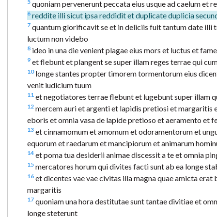
5
quoniam pervenerunt peccata eius usque ad caelum et re
6
reddite illi sicut ipsa reddidit et duplicate duplicia secu
7
quantum glorificavit se et in deliciis fuit tantum date il
luctum non videbo
8
ideo in una die venient plagae eius mors et luctus et fames
9
et flebunt et plangent se super illam reges terrae qui cum 
10
longe stantes propter timorem tormentorum eius dicentes
venit iudicium tuum
11
et negotiatores terrae flebunt et lugebunt super illa
12
mercem auri et argenti et lapidis pretiosi et margaritis 
eboris et omnia vasa de lapide pretioso et aeramento et 
13
et cinnamomum et amomum et odoramentorum et unguenti et
equorum et raedarum et mancipiorum et animarum homi
14
et poma tua desiderii animae discessit a te et omnia pingu
15
mercatores horum qui divites facti sunt ab ea longe st
16
et dicentes vae vae civitas illa magna quae amicta erat 
margaritis
17
quoniam una hora destitutae sunt tantae divitiae et omn
longe steterunt