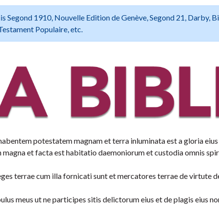
 Louis Segond 1910, Nouvelle Edition de Genève, Segond 21, Darby, B
Testament Populaire, etc.
habentem potestatem magnam et terra inluminata est a gloria eius
on magna et facta est habitatio daemoniorum et custodia omnis spir
ges terrae cum illa fornicati sunt et mercatores terrae de virtute 
lus meus ut ne participes sitis delictorum eius et de plagis eius no