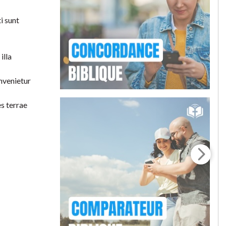
i sunt
illa
invenietur
es terrae