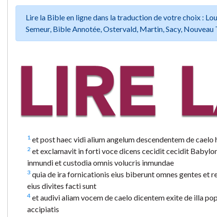
Lire la Bible en ligne dans la traduction de votre choix :
Semeur, Bible Annotée, Ostervald, Martin, Sacy, Nouveau 
1
et post haec vidi alium angelum descendentem de caelo 
2
et exclamavit in forti voce dicens cecidit cecidit Babyl
inmundi et custodia omnis volucris inmundae
3
quia de ira fornicationis eius biberunt omnes gentes et re
eius divites facti sunt
4
et audivi aliam vocem de caelo dicentem exite de illa popu
accipiatis