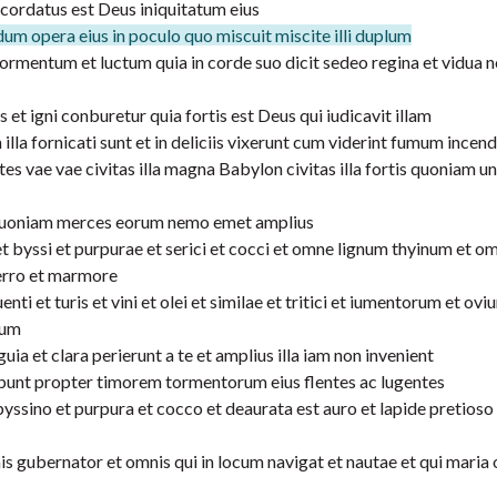
cordatus est Deus iniquitatum eius
ndum opera eius in poculo quo miscuit miscite illi duplum
li tormentum et luctum quia in corde suo dicit sedeo regina et vidua 
 et igni conburetur quia fortis est Deus qui iudicavit illam
illa fornicati sunt et in deliciis vixerunt cum viderint fumum incendi
 vae vae civitas illa magna Babylon civitas illa fortis quoniam u
m quoniam merces eorum nemo emet amplius
et byssi et purpurae et serici et cocci et omne lignum thyinum et o
ferro et marmore
 turis et vini et olei et similae et tritici et iumentorum et ovi
num
ia et clara perierunt a te et amplius illa iam non invenient
abunt propter timorem tormentorum eius flentes ac lugentes
byssino et purpura et cocco et deaurata est auro et lapide pretioso
is gubernator et omnis qui in locum navigat et nautae et qui maria