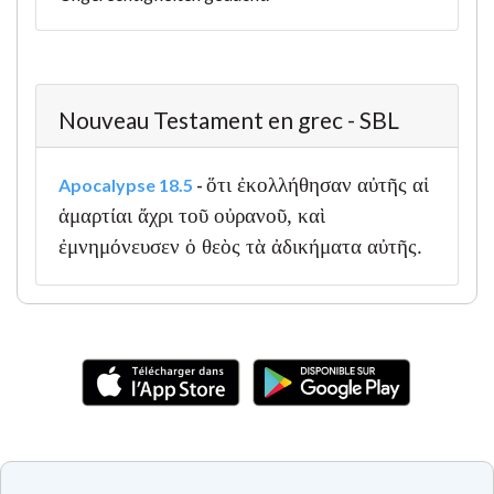
Nouveau Testament en grec - SBL
ὅτι ἐκολλήθησαν αὐτῆς αἱ
Apocalypse 18.5
-
ἁμαρτίαι ἄχρι τοῦ οὐρανοῦ, καὶ
ἐμνημόνευσεν ὁ θεὸς τὰ ἀδικήματα αὐτῆς.