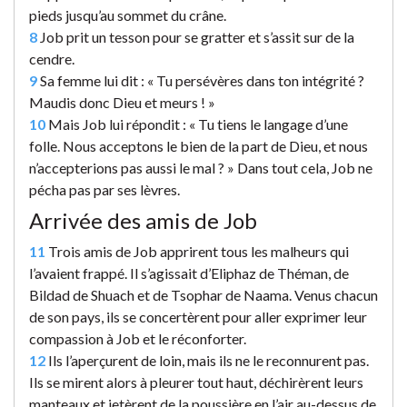
pieds jusqu’au sommet du crâne.
8
Job prit un tesson pour se gratter et s’assit sur de la
cendre.
9
Sa femme lui dit : « Tu persévères dans ton intégrité ?
Maudis donc Dieu et meurs ! »
10
Mais Job lui répondit : « Tu tiens le langage d’une
folle. Nous acceptons le bien de la part de Dieu, et nous
n’accepterions pas aussi le mal ? » Dans tout cela, Job ne
pécha pas par ses lèvres.
Arrivée des amis de Job
11
Trois amis de Job apprirent tous les malheurs qui
l’avaient frappé. Il s’agissait d’Eliphaz de Théman, de
Bildad de Shuach et de Tsophar de Naama. Venus chacun
de son pays, ils se concertèrent pour aller exprimer leur
compassion à Job et le réconforter.
12
Ils l’aperçurent de loin, mais ils ne le reconnurent pas.
Ils se mirent alors à pleurer tout haut, déchirèrent leurs
manteaux et jetèrent de la poussière en l’air au-dessus de