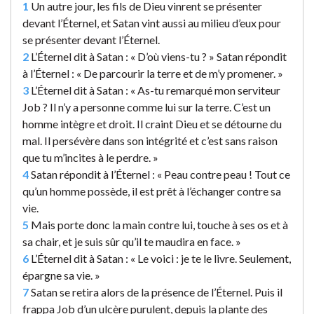
1
Un autre jour, les fils de Dieu vinrent se présenter
devant l’Éternel, et Satan vint aussi au milieu d’eux pour
se présenter devant l’Éternel.
2
L’Éternel dit à Satan : « D’où viens-tu ? » Satan répondit
à l’Éternel : « De parcourir la terre et de m’y promener. »
3
L’Éternel dit à Satan : « As-tu remarqué mon serviteur
Job ? Il n’y a personne comme lui sur la terre. C’est un
homme intègre et droit. Il craint Dieu et se détourne du
mal. Il persévère dans son intégrité et c’est sans raison
que tu m’incites à le perdre. »
4
Satan répondit à l’Éternel : « Peau contre peau ! Tout ce
qu’un homme possède, il est prêt à l’échanger contre sa
vie.
5
Mais porte donc la main contre lui, touche à ses os et à
sa chair, et je suis sûr qu’il te maudira en face. »
6
L’Éternel dit à Satan : « Le voici : je te le livre. Seulement,
épargne sa vie. »
7
Satan se retira alors de la présence de l’Éternel. Puis il
frappa Job d’un ulcère purulent, depuis la plante des