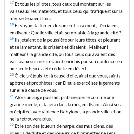
17
Et tous les pilotes, tous ceux qui montent sur les
vaisseaux, les matelots, et tous ceux qui trafiquent sur la
mer, se tenaient loin,
18
Et voyant la fumée de son embrasement, s’écriaient,
en disant : Quelle ville était semblable à la grande cité ?
19
Ils jetaient de la poussière sur leurs têtes, et pleurant
et se lamentant, ils criaient et disaient : Malheur !
malheur ! la grande cité, où tous ceux qui avaient des
vaisseaux sur mer s’étaient enrichis par son opulence, en
une seule heure a été réduite en désert !
20
Ô ciel, réjouis-toi à cause d’elle, ainsi que vous, saints
apôtres et prophètes ; car Dieu a exercé ses jugements
sur elle à cause de vous.
21
Alors un ange puissant prit une pierre comme une
grande meule, et la jeta dans la mer, en disant : Ainsi sera
précipitée avec violence Babylone, la grande ville, et on
ne la retrouvera plus.
22
Et le son des joueurs de harpe, des musiciens, des
joueurs de flûte et des joueurs de trompettes ne sera